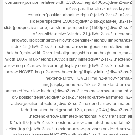
container{position:relative;width:1320px;height:
.n2-ss-parallax-cl
container{position:absolute;right:0;}
slide{perspective:1500px;}div#n2-ss
slide{perspective:none;transform:perspective(15
.n2-ss-slide-active{z-index:21;}di
arrow{cursor:pointer;overflow:hidden;line-hei
index:18;}div#n2-ss-2 .nextend-arrow img{posi
height:0;min-width:0;vertical-align:top;width:au
width:100%;max-height:100%;display:inline;}div
arrow img.n2-arrow-hover-img{display:none;}div
arrow:HOVER img.n2-arrow-hover-img{display:i
.nextend-arrow:HOVER img
img{display:none;}div#n2-ss
animated{overflow:hidden;}div#n2-ss-2 .nextend
div{position:relative;}div#n2-ss-2 .nextend-
active{position:absolute;}div#n2-ss-2 .nexte
fade{transition:background 0.3s, opacity
.nextend-arrow-animated-horizontal >
0.4s;left:0;}div#n2-ss-2 .nextend-arrow-anima
active{top:0;}div#n2-ss-2 .nextend-arrow-previ