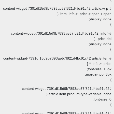
#content-widget-7391df15d9b7893ae57f821d4bc91
item .info > .p
#content-widget-7391df15d9b7893ae57f821d
#content-widget-7391df15d9b7893ae57f821d4bc91
#content-widget-7391df15d9b7893ae
article.item.product-ty
#content-widget-7391df15d9b7893ae