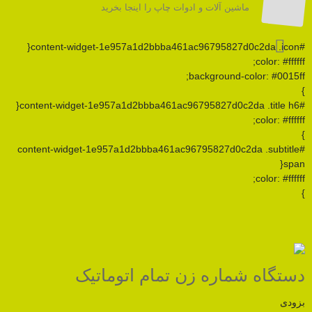
آلات و ادوات چاپ را اینجا بخرید
backgrou
#content-widget-1e957a1d2bbba461ac96795827
ه زن تمام اتوماتیک