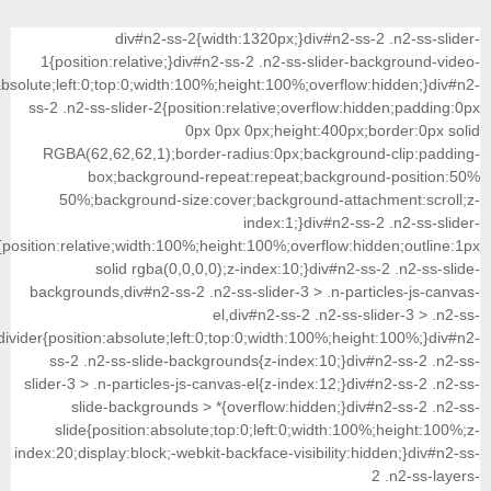
div#n2-ss-2{width:1320px;}div#n2-s
1{position:relative;}div#n2-ss-2 .n2-ss-slide
container{position:absolute;left:0;top:0;width:100%;height:100%;overfl
ss-2 .n2-ss-slider-2{position:relative;overflow
0px 0px 0px;height:400p
RGBA(62,62,62,1);border-radius:0px;backgro
box;background-repeat:repeat;backgr
50%;background-size:cover;background-att
index:1;}div#n2-
3{position:relative;width:100%;height:100%;overflow:
solid rgba(0,0,0,0);z-index:10;}div#n2
backgrounds,div#n2-ss-2 .n2-ss-slider-3 > .n-p
el,div#n2-ss-2 .n2-ss
divider{position:absolute;left:0;top:0;width:100%;h
ss-2 .n2-ss-slide-backgrounds{z-index:10;}d
slider-3 > .n-particles-js-canvas-el{z-index:12;}
slide-backgrounds > *{overflow:hidden;}d
slide{position:absolute;top:0;left:0;width:
index:20;display:block;-webkit-backface-visibility