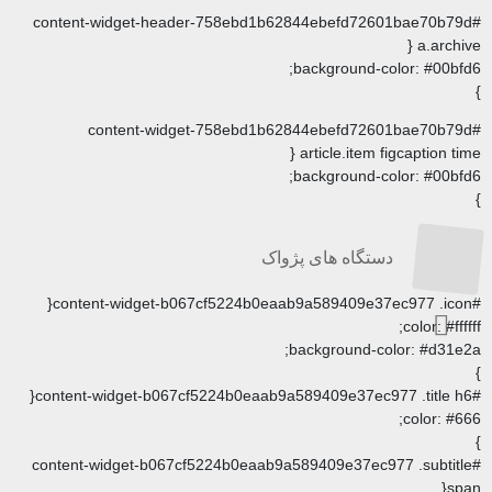
#content-widget-header-758ebd1b62844ebef
backgrou
#content-widget-758ebd1b62844ebef
article.i
backgrou
ه های پژواک
backgroun
#content-widget-b067cf5224b0eaab9a589409e3