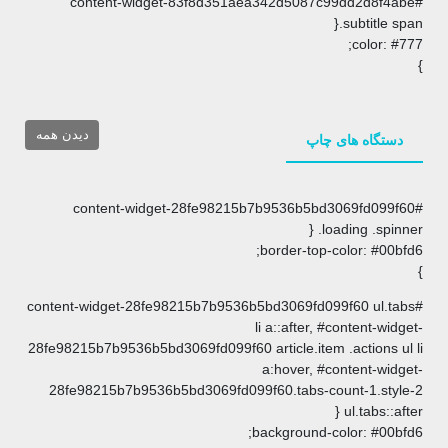
#content-widget-83f8d351aea342d5087
دیدن همه
اپ
#content-widget-28fe98215b7b9536b5b
.
border-top
#content-widget-28fe98215b7b9536b5bd3069fd
li a::after
28fe98215b7b9536b5bd3069fd099f60 article.ite
a:hover, 
28fe98215b7b9536b5bd3069fd099f60.tabs-
background