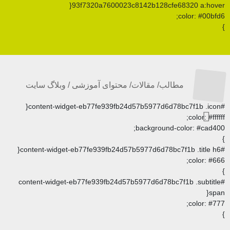
93f7320a7600023c8142b128c
/ مقالات/ محتوای آموزشی / وبلاگ سایت
backgrou
#content-widget-eb77fe939fb24d57b5977d6d78