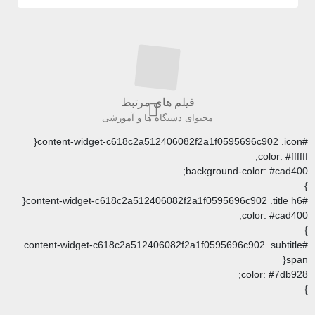
فیلم های مرتبط
محتوای دستگاه ها و آموزشی
backgrou
#content-widget-c618c2a512406082f2a1f05956