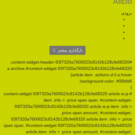
بارگذاری بیشتر
#content-widget-header-93f7320a7600023c8
a.archive,#content-widget-93f7320a7600023c
article.item .a
backgrou
#content-widget-93f7320a7600023c8142b128cfe68
item .info > .price span spa
93f7320a7600023c8142b128cfe68320 article
.price span.amount
93f7320a7600023c8142b128cfe68320 article.i
span span, #content-widget-93f7320a7600023c
article.item .info > .price span.amoun