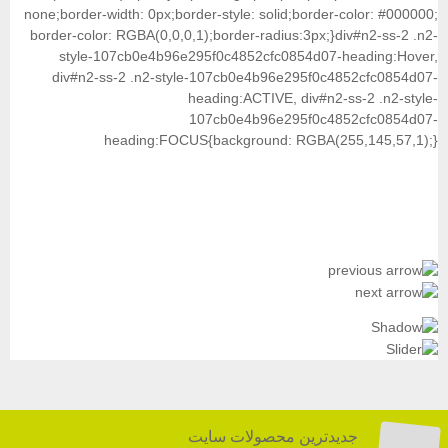
none;border-width: 0px;border-style: solid;bord
border-color: RGBA(0,0,0,1);border-radius:3px
style-107cb0e4b96e295f0c4852cfc0854d0
div#n2-ss-2 .n2-style-107cb0e4b96e295f
heading:ACTIVE, div#
107cb0e4b96e295f0
heading:FOCUS{background: RGBA
رین محصولات سایت