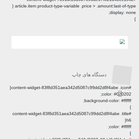
article.item.product-type-variable .price > .a
گاه های چاپ
backgrou
#content-widget-83f8d351aea342d5087c99dd2