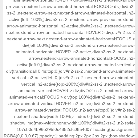
animated-horizontal:HOVER > div,div#n2-ss
previous.nextend-arrow-animated-horizontal:FO
ss-2 .nextend-arrow-next.nextend-arrow-animat
active{left:-100%;}div#n2-ss-2 .nextend-arrow
arrow-animated-horizontal .n2-active,div#n2-ss
next.nextend-arrow-animated-horizontal:HOVER 
.nextend-arrow-next.nextend-arrow-animated-h
div{left:100%;}div#n2-ss-2 .nextend-ar
animated-horizontal:HOVER .n2-active,div
arrow.nextend-arrow-animated-hori
active{left:0;}div#n2-ss-2 .nextend-arrow-
div{transition:all 0.4s;top:0;}div#n2-ss-2 .next
vertical .n2-active{left:0;}div#n2-ss-2 .next
vertical .n2-active{top:-100%;}div#n2-ss
animated-vertical:HOVER > div,div#n2-ss
animated-vertical:FOCUS > div{top:100%;}div
arrow-animated-vertical:HOVER .n2-active,div
arrow-animated-vertical:FOCUS .n2-active{
.nextend-shadow{width:100%;z-index:0;}div#
shadow img{max-width:none;width:100%;}div#n
107cb0e4b96e295f0c4852cfc0854d07-hea
RGBA(0,0,0,0.67);opacity:1;padding:2px 2px 2px