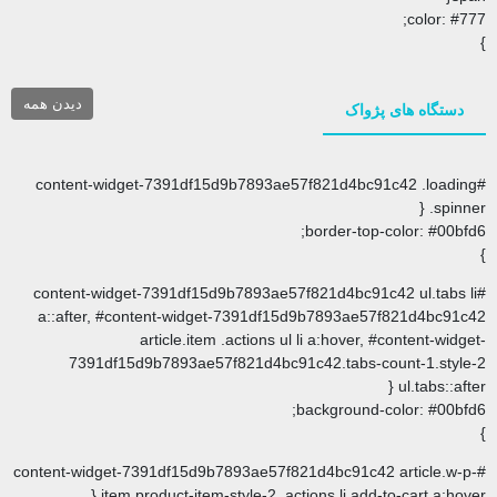
دیدن همه
ک
#content-widget-7391df15d9b7893ae57f821d4
border-
#content-widget-7391df15d9b7893ae57f821d4bc
a::after, #content-widget-7391df15d9b7893
article.item .actions ul li a:hov
7391df15d9b7893ae57f821d4bc91c42.tab
backgrou
#content-widget-7391df15d9b7893ae57f821d4bc91
item.product-item-style-2 .actions li.a