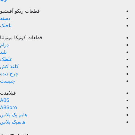
قطعات ریکو آفیشیو
دسته
ناخنک
قطعات کونیکا مینولتا
درام
بلید
غلطک
کاغذ کش
چرخ دنده
چیپست
فیلامنت
ABS
ABSpro
هایم پک پلاس
هایمپک پلاس
سبد خرید