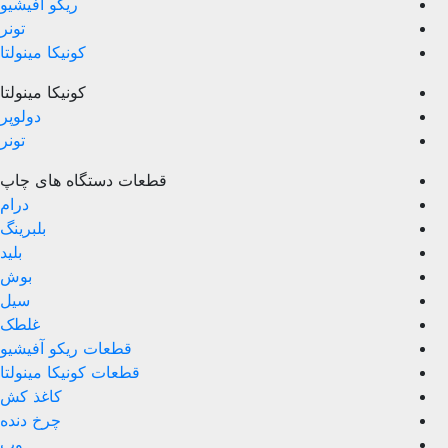
ریکو آفیشیو
تونر
کونیکا مینولتا
کونیکا مینولتا
دولوپر
تونر
قطعات دستگاه های چاپ
درام
بلبرینگ
بلید
بوش
سیل
غلطک
قطعات ریکو آفیشیو
قطعات کونیکا مینولتا
کاغذ کش
چرخ دنده
وب