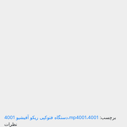
برچسب:
4001،mp4001،دستگاه فتوکپی ریکو آفیشیو 4001
نظرات