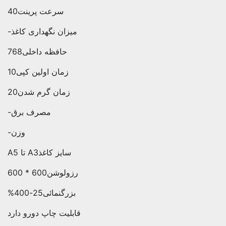
سرعت پرینت40
میزان نگهداری کاغذ-
حافظه داخلی768
زمان اولین کپی10
زمان گرم شدن20
مصرف برق-
وزن-
سایز کاغذA3 تا A5
رزولوشن600 * 600
بزرگنمائی25-400%
قابلیت چاپ دورو دارد