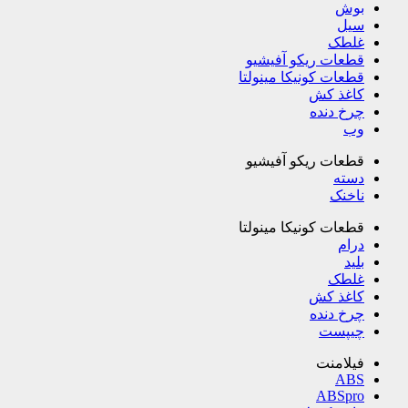
بوش
سیل
غلطک
قطعات ریکو آفیشیو
قطعات کونیکا مینولتا
کاغذ کش
چرخ دنده
وب
قطعات ریکو آفیشیو
دسته
ناخنک
قطعات کونیکا مینولتا
درام
بلید
غلطک
کاغذ کش
چرخ دنده
چیپست
فیلامنت
ABS
ABSpro