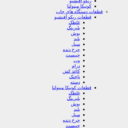
ریکو آفیشیو
کونیکا مینولتا
قطعات دستگاه های چاپ
قطعات ریکو آفیشیو
غلطک
بلبرینگ
بوش
بلید
سیل
چرخ دنده
چیپست
وب
درام
کاغذ کش
ناخنک
دسته
قطعات کونیکا مینولتا
غلطک
بلبرینگ
بوش
بلید
سیل
چرخ دنده
چیپست