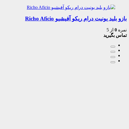
بازو بلید یونیت درام ریکو آفیشیو Richo Aficio
نمره
0
از 5
تماس بگیرید