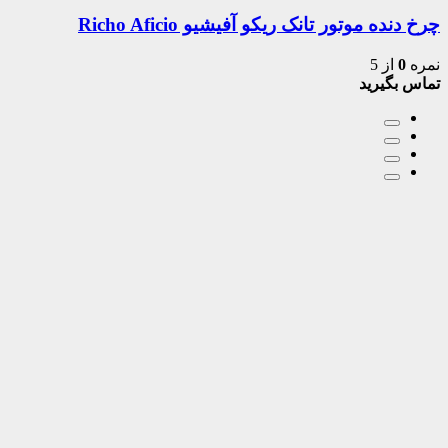
چرخ دنده موتور تانک ریکو آفیشیو Richo Aficio
نمره
0
از 5
تماس بگیرید