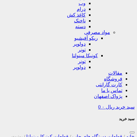
وب
درام
کاغذ کش
ناخنک
دسته
مواد مصرفی
ریکو آفیشیو
دولوپر
تونر
کونیکا مینولتا
تونر
دولوپر
مقالات
فروشگاه
کارت گارانتی
تماس با ما
پژواک اصفهان
سبد خرید
ریال
۰
0
سبد خرید
خانه
/
قطعات دستگاه های چاپ
/
قطعات کونیکا مینولتا
/
یونیت