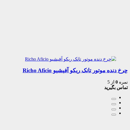
چرخ دنده موتور تانک ریکو آفیشیو Richo Aficio
نمره
0
از 5
تماس بگیرید