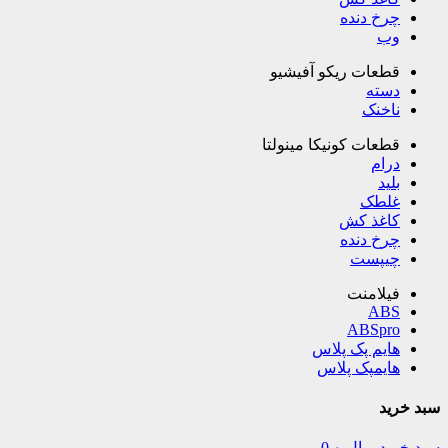
چرخ دنده
وب
قطعات ریکو آفیشیو
دسته
ناخنک
قطعات کونیکا مینولتا
درام
بلید
غلطک
کاغذ کش
چرخ دنده
چیپست
فیلامنت
ABS
ABSpro
هایم پک پلاس
هایمپک پلاس
سبد خرید
سبد خرید
ریال
۰
0