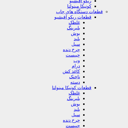
ریکو آفیشیو
کونیکا مینولتا
قطعات دستگاه های چاپ
قطعات ریکو آفیشیو
غلطک
بلبرینگ
بوش
بلید
سیل
چرخ دنده
چیپست
وب
درام
کاغذ کش
ناخنک
دسته
قطعات کونیکا مینولتا
غلطک
بلبرینگ
بوش
بلید
سیل
چرخ دنده
چیپست