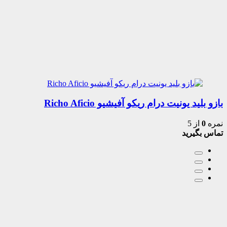
بازو بلید یونیت درام ریکو آفیشیو Richo Aficio
نمره
0
از 5
تماس بگیرید