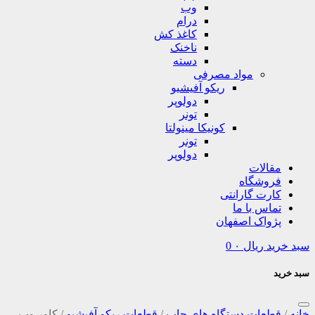
وب
درام
کاغذ کش
ناخنک
دسته
مواد مصرفی
ریکو آفیشیو
دولوپر
تونر
کونیکا مینولتا
تونر
دولوپر
مقالات
فروشگاه
کارت گارانتی
تماس با ما
پژواک اصفهان
سبد خرید
ریال
۰
0
سبد خرید
خانه
/
قطعات دستگاه های چاپ
/
قطعات ریکو آفیشیو
/
کاور وب