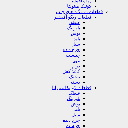
ریکو آفیشیو
کونیکا مینولتا
قطعات دستگاه های چاپ
قطعات ریکو آفیشیو
غلطک
بلبرینگ
بوش
بلید
سیل
چرخ دنده
چیپست
وب
درام
کاغذ کش
ناخنک
دسته
قطعات کونیکا مینولتا
غلطک
بلبرینگ
بوش
بلید
سیل
چرخ دنده
چیپست