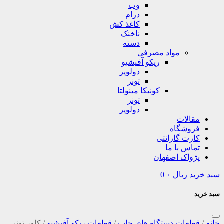
وب
درام
کاغذ کش
ناخنک
دسته
مواد مصرفی
ریکو آفیشیو
دولوپر
تونر
کونیکا مینولتا
تونر
دولوپر
مقالات
فروشگاه
کارت گارانتی
تماس با ما
پژواک اصفهان
سبد خرید
ریال
۰
0
سبد خرید
خانه
/
قطعات دستگاه های چاپ
/
قطعات ریکو آفیشیو
/
کاور تونر