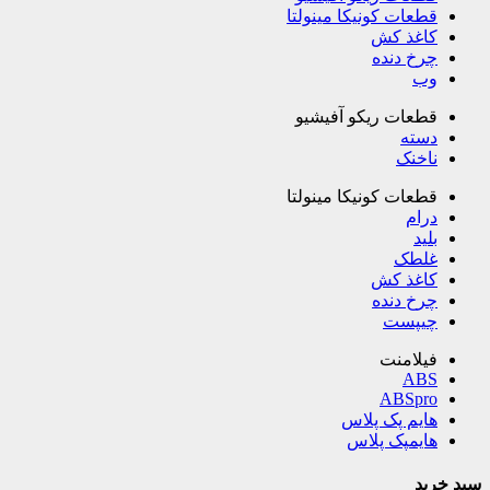
قطعات کونیکا مینولتا
کاغذ کش
چرخ دنده
وب
قطعات ریکو آفیشیو
دسته
ناخنک
قطعات کونیکا مینولتا
درام
بلید
غلطک
کاغذ کش
چرخ دنده
چیپست
فیلامنت
ABS
ABSpro
هایم پک پلاس
هایمپک پلاس
سبد خرید