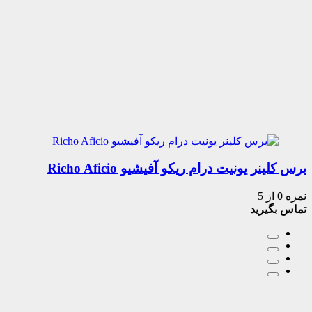
برس کلینر یونیت درام ریکو آفیشیو Richo Aficio
نمره
0
از 5
تماس بگیرید