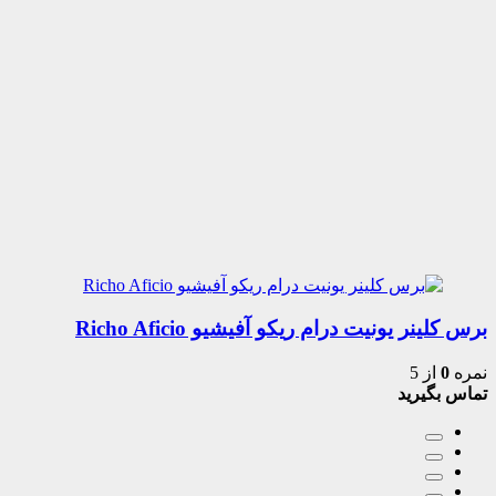
برس کلینر یونیت درام ریکو آفیشیو Richo Aficio
نمره
0
از 5
تماس بگیرید