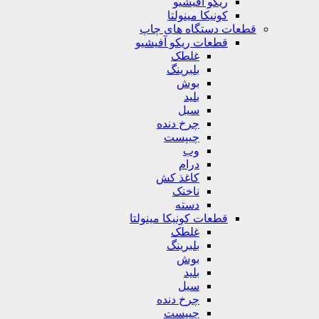
ریکو آفیشیو
کونیکا مینولتا
قطعات دستگاه های چاپ
قطعات ریکو آفیشیو
غلطک
بلبرینگ
بوش
بلید
سیل
چرخ دنده
چیپست
وب
درام
کاغذ کش
ناخنک
دسته
قطعات کونیکا مینولتا
غلطک
بلبرینگ
بوش
بلید
سیل
چرخ دنده
چیپست