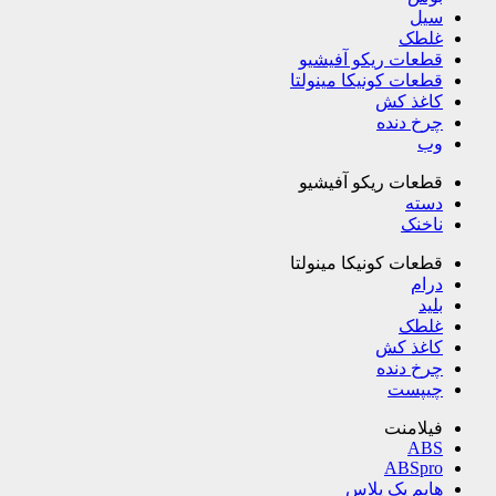
سیل
غلطک
قطعات ریکو آفیشیو
قطعات کونیکا مینولتا
کاغذ کش
چرخ دنده
وب
قطعات ریکو آفیشیو
دسته
ناخنک
قطعات کونیکا مینولتا
درام
بلید
غلطک
کاغذ کش
چرخ دنده
چیپست
فیلامنت
ABS
ABSpro
هایم پک پلاس