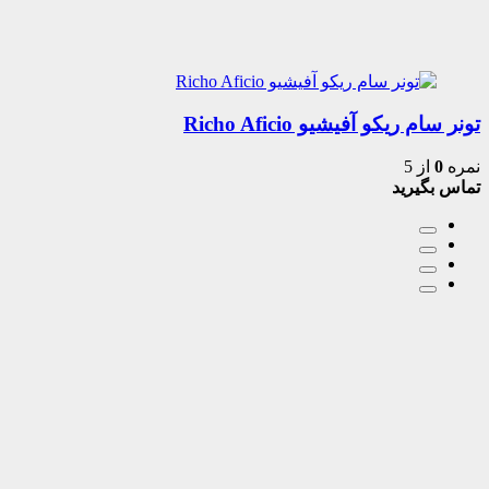
تونر سام ریکو آفیشیو Richo Aficio
نمره
0
از 5
تماس بگیرید