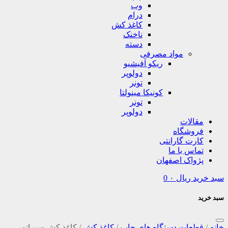
وب
درام
کاغذ کش
ناخنک
دسته
مواد مصرفی
ریکو آفیشیو
دولوپر
تونر
کونیکا مینولتا
تونر
دولوپر
مقالات
فروشگاه
کارت گارانتی
تماس با ما
پژواک اصفهان
سبد خرید
ریال
۰
0
سبد خرید
خانه
/
قطعات دستگاه های چاپ
/
کاغذ کش
/
کاغذ کش سپراتور