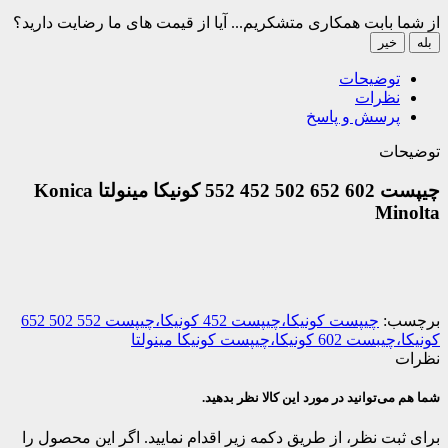
از شما بابت همکاری متشکریم...
آیا از قیمت های ما رضایت دارید؟
بله
خیر
توضیحات
نظرات
پرسش و پاسخ
توضیحات
چیپست 602 652 502 452 552 کونیکا مینولتا Konica
Minolta
برچسب:
چیپست کونیکا،چیپست 452 کونیکا،چیپست 552 502 652
کونیکا،چیبست 602 کونیکا،چیپست کونیکا مینولتا
نظرات
شما هم می‌توانید در مورد این کالا نظر بدهید.
برای ثبت نظر، از طریق دکمه زیر اقدام نمایید. اگر این محصول را