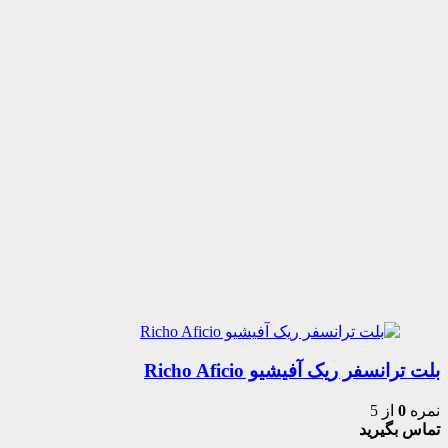
بلت ترانسفر ریک آفیشیو Richo Aficio
نمره
0
از 5
تماس بگیرید