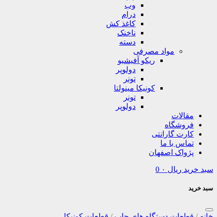
وب
درام
کاغذ کش
ناخنک
دسته
مواد مصرفی
ریکو آفیشیو
دولوپر
تونر
کونیکا مینولتا
تونر
دولوپر
مقالات
فروشگاه
کارت گارانتی
تماس با ما
پژواک اصفهان
سبد خرید
ریال
۰
0
سبد خرید
خانه
/
قطعات دستگاه های چاپ
/
قطعات کونیکا