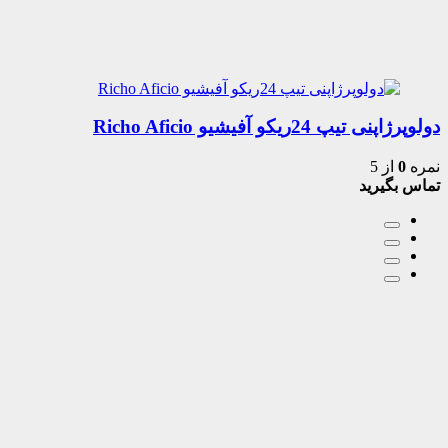
دولوپرژاپنی تیپ 24ریکو آفیشیو Richo Aficio
نمره
0
از 5
تماس بگیرید