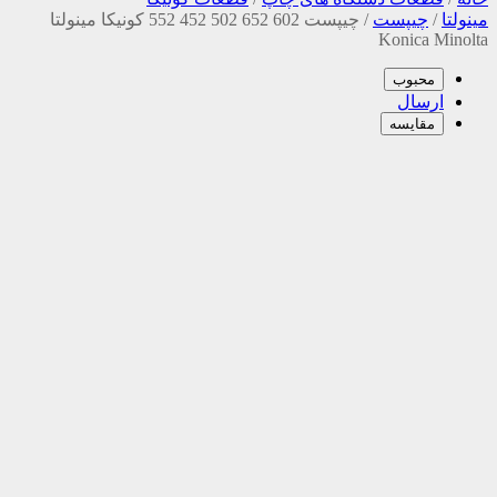
مینولتا
/
چیپست
/
چیپست 602 652 502 452 552 کونیکا مینولتا
Konica Minolta
محبوب
ارسال
مقایسه