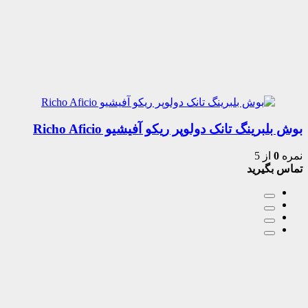
بوش بلبرینگ تانک دولوپر ریکو آفیشیو Richo Aficio
نمره
0
از 5
تماس بگیرید