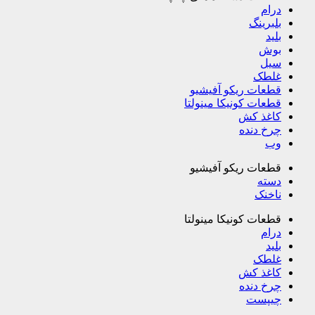
درام
بلبرینگ
بلید
بوش
سیل
غلطک
قطعات ریکو آفیشیو
قطعات کونیکا مینولتا
کاغذ کش
چرخ دنده
وب
قطعات ریکو آفیشیو
دسته
ناخنک
قطعات کونیکا مینولتا
درام
بلید
غلطک
کاغذ کش
چرخ دنده
چیپست