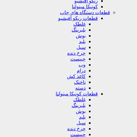
ریکو آفیشیو
کونیکا مینولتا
قطعات دستگاه های چاپ
قطعات ریکو آفیشیو
غلطک
بلبرینگ
بوش
بلید
سیل
چرخ دنده
چیپست
وب
درام
کاغذ کش
ناخنک
دسته
قطعات کونیکا مینولتا
غلطک
بلبرینگ
بوش
بلید
سیل
چرخ دنده
چیپست