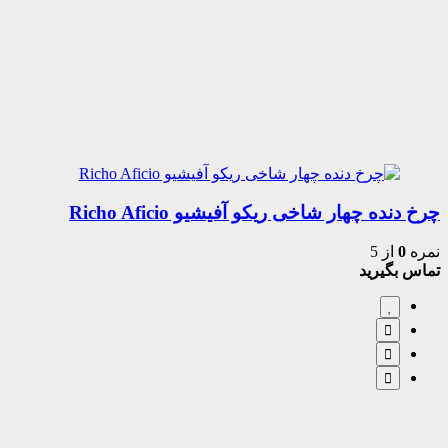
چرخ دنده چهار شاخی ریکو آفیشیو Richo Aficio
نمره
0
از 5
تماس بگیرید