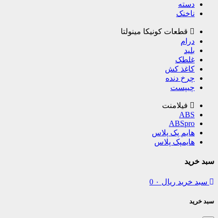
دسته
ناخنک
قطعات کونیکا مینولتا
درام
بلید
غلطک
کاغذ کش
چرخ دنده
چیپست
فیلامنت
ABS
ABSpro
هایم پک پلاس
هایمپک پلاس
سبد خرید
سبد خرید
ریال
۰
0
سبد خرید