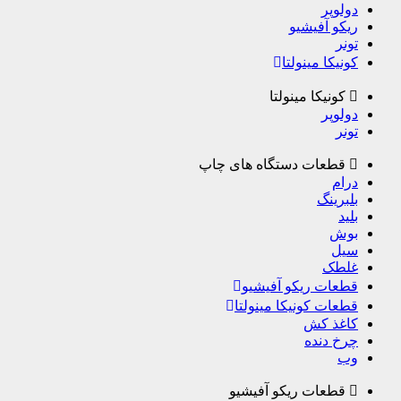
دولوپر
ریکو آفیشیو
تونر
کونیکا مینولتا
کونیکا مینولتا
دولوپر
تونر
قطعات دستگاه های چاپ
درام
بلبرینگ
بلید
بوش
سیل
غلطک
قطعات ریکو آفیشیو
قطعات کونیکا مینولتا
کاغذ کش
چرخ دنده
وب
قطعات ریکو آفیشیو