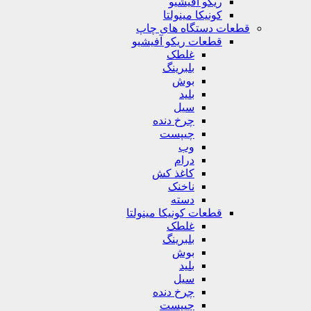
ریکو آفیشیو
کونیکا مینولتا
قطعات دستگاه های چاپ
قطعات ریکو آفیشیو
غلطک
بلبرینگ
بوش
بلید
سیل
چرخ دنده
چیپست
وب
درام
کاغذ کش
ناخنک
دسته
قطعات کونیکا مینولتا
غلطک
بلبرینگ
بوش
بلید
سیل
چرخ دنده
چیپست