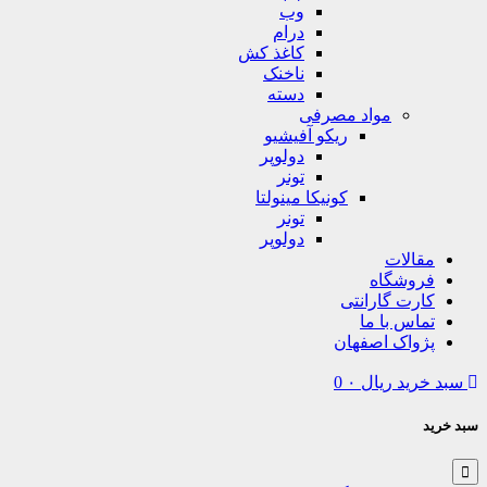
وب
درام
کاغذ کش
ناخنک
دسته
مواد مصرفی
ریکو آفیشیو
دولوپر
تونر
کونیکا مینولتا
تونر
دولوپر
مقالات
فروشگاه
کارت گارانتی
تماس با ما
پژواک اصفهان
سبد خرید
ریال
۰
0
سبد خرید