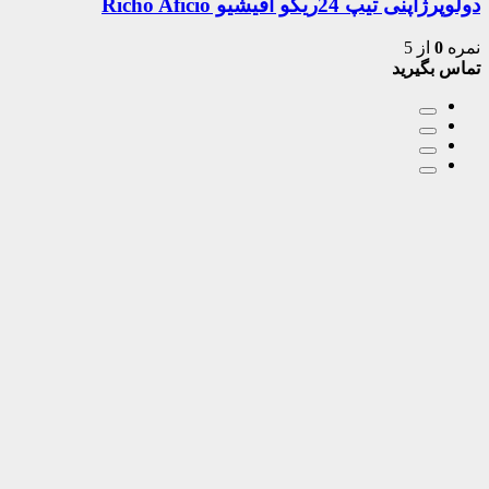
دولوپرژاپنی تیپ 24ریکو آفیشیو Richo Aficio
نمره
0
از 5
تماس بگیرید