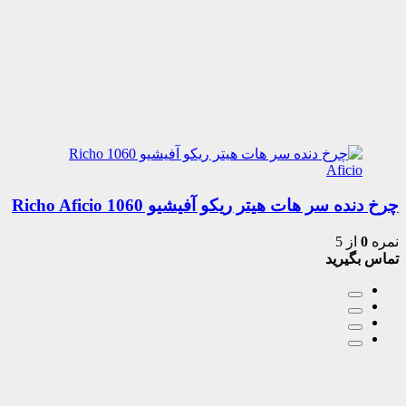
چرخ دنده سر هات هیتر ریکو آفیشیو 1060 Richo Aficio
نمره
0
از 5
تماس بگیرید