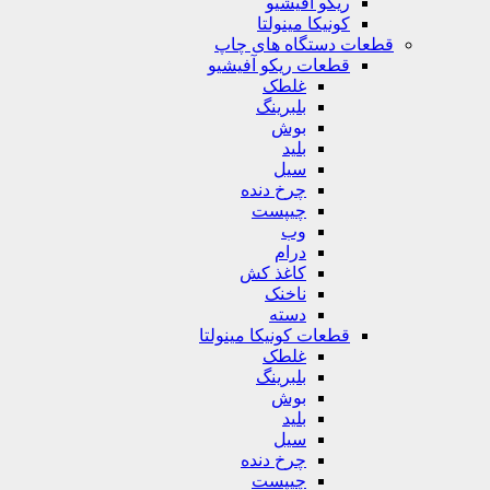
ریکو آفیشیو
کونیکا مینولتا
قطعات دستگاه های چاپ
قطعات ریکو آفیشیو
غلطک
بلبرینگ
بوش
بلید
سیل
چرخ دنده
چیپست
وب
درام
کاغذ کش
ناخنک
دسته
قطعات کونیکا مینولتا
غلطک
بلبرینگ
بوش
بلید
سیل
چرخ دنده
چیپست