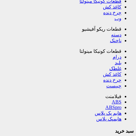
قطعات کونیکا مینولتا
کاغذ کش
چرخ دنده
وب
قطعات ریکو آفیشیو
دسته
ناخنک
قطعات کونیکا مینولتا
درام
بلید
غلطک
کاغذ کش
چرخ دنده
چیپست
فیلامنت
ABS
ABSpro
هایم پک پلاس
هایمپک پلاس
سبد خرید