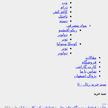
وب
درام
کاغذ کش
ناخنک
دسته
مواد مصرفی
ریکو آفیشیو
دولوپر
تونر
کونیکا مینولتا
تونر
دولوپر
مقالات
فروشگاه
کارت گارانتی
تماس با ما
پژواک اصفهان
سبد خرید
ریال
۰
0
سبد خرید
خانه
/
قطعات دستگاه های چاپ
/
قطعات کونیکا مینولتا
/
هارد 452