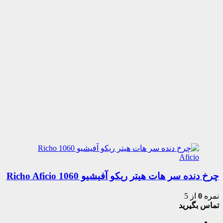
چرخ دنده سر هات هیتر ریکو آفیشیو 1060 Richo Aficio
نمره
0
از 5
تماس بگیرید