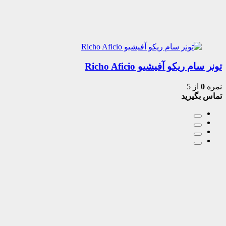
تونر سام ریکو آفیشیو Richo Aficio
نمره
0
از 5
تماس بگیرید