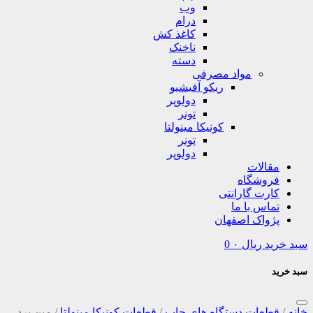
وب
درام
کاغذ کش
ناخنک
دسته
مواد مصرفی
ریکو آفیشیو
دولوپر
تونر
کونیکا مینولتا
تونر
دولوپر
مقالات
فروشگاه
کارت گارانتی
تماس با ما
پژواک اصفهان
سبد خرید
ریال
۰
0
سبد خرید
خانه
/
قطعات دستگاه های چاپ
/
قطعات کونیکا مینولتا
/
مین برد