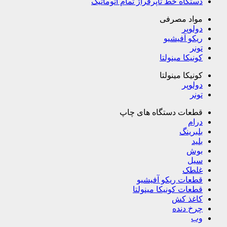
دستگاه خط تاپرفراژ تمام اتوماتیک
مواد مصرفی
دولوپر
ریکو آفیشیو
تونر
کونیکا مینولتا
کونیکا مینولتا
دولوپر
تونر
قطعات دستگاه های چاپ
درام
بلبرینگ
بلید
بوش
سیل
غلطک
قطعات ریکو آفیشیو
قطعات کونیکا مینولتا
کاغذ کش
چرخ دنده
وب