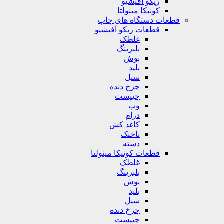
ریکو آفیشیو
کونیکا مینولتا
قطعات دستگاه های چاپ
قطعات ریکو آفیشیو
غلطک
بلبرینگ
بوش
بلید
سیل
چرخ دنده
چیپست
وب
درام
کاغذ کش
ناخنک
دسته
قطعات کونیکا مینولتا
غلطک
بلبرینگ
بوش
بلید
سیل
چرخ دنده
چیپست