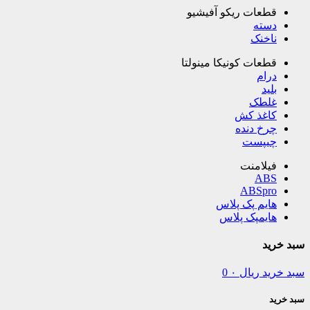
قطعات ریکو آفیشیو
دسته
ناخنک
قطعات کونیکا مینولتا
درام
بلید
غلطک
کاغذ کش
چرخ دنده
چیپست
فیلامنت
ABS
ABSpro
هایم پک پلاس
هایمپک پلاس
سبد خرید
سبد خرید
ریال
۰
0
سبد خرید