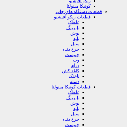
ریکو آفیشیو
کونیکا مینولتا
قطعات دستگاه های چاپ
قطعات ریکو آفیشیو
غلطک
بلبرینگ
بوش
بلید
سیل
چرخ دنده
چیپست
وب
درام
کاغذ کش
ناخنک
دسته
قطعات کونیکا مینولتا
غلطک
بلبرینگ
بوش
بلید
سیل
چرخ دنده
چیپست