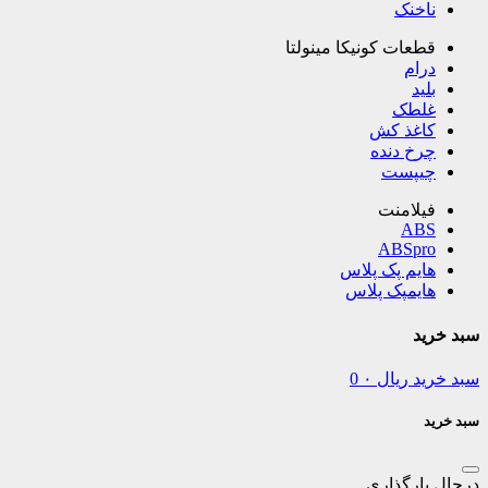
ناخنک
قطعات کونیکا مینولتا
درام
بلید
غلطک
کاغذ کش
چرخ دنده
چیپست
فیلامنت
ABS
ABSpro
هایم پک پلاس
هایمپک پلاس
سبد خرید
سبد خرید
ریال
۰
0
سبد خرید
درحال بارگذاری ...