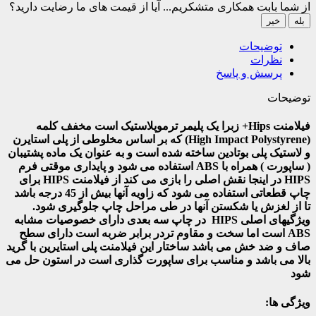
از شما بابت همکاری متشکریم...
آیا از قیمت های ما رضایت دارید؟
بله
خیر
توضیحات
نظرات
پرسش و پاسخ
توضیحات
فیلامنت Hips+ زبرا یک پلیمر ترموپلاستیک است مخفف کلمه
(High Impact Polystyrene) که بر اساس مخلوطی از پلی استایرن
و لاستیک پلی بوتادین ساخته شده است و به عنوان یک ماده پشتیبان
( ساپورت ) همراه با ABS استفاده می شود و پایداری موقتی فرم
HIPS در اینجا نقش اصلی را بازی می کند از فیلامنت HIPS برای
چاپ قطعاتی استفاده می شود که زاویه آنها بیش از 45 درجه باشد
تا از لغزش یا شکستن آنها در طی مراحل چاپ جلوگیری شود.
ویژگیهای اصلی HIPS در چاپ سه بعدی دارای خصوصیات مشابه
ABS است اما سخت و مقاوم تردر برابر ضربه است دارای سطح
صاف و ضد خش می باشد ساختار این فیلامنت پلی استایرین با گرید
بالا می باشد و مناسب برای ساپورت گذاری است در استون حل می
شود
ویژگی ها: