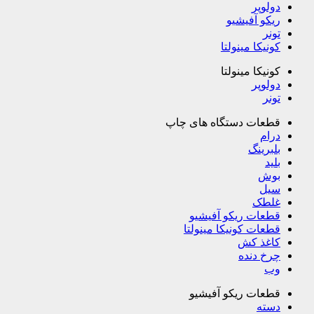
دولوپر
ریکو آفیشیو
تونر
کونیکا مینولتا
کونیکا مینولتا
دولوپر
تونر
قطعات دستگاه های چاپ
درام
بلبرینگ
بلید
بوش
سیل
غلطک
قطعات ریکو آفیشیو
قطعات کونیکا مینولتا
کاغذ کش
چرخ دنده
وب
قطعات ریکو آفیشیو
دسته