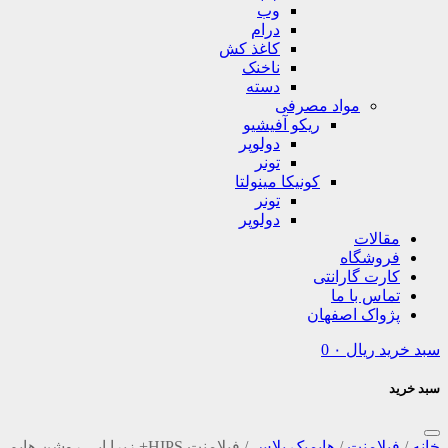
وب
درام
کاغذ کش
ناخنک
دسته
مواد مصرفی
ریکو آفیشیو
دولوپر
تونر
کونیکا مینولتا
تونر
دولوپر
مقالات
فروشگاه
کارت گارانتی
تماس با ما
پژواک اصفهان
سبد خرید
ریال
۰
0
سبد خرید
خانه
/
فیلامنت
/
هایمپک پلاس
/
فیلامنت HIPS+ زبرا ابی روشن هایم