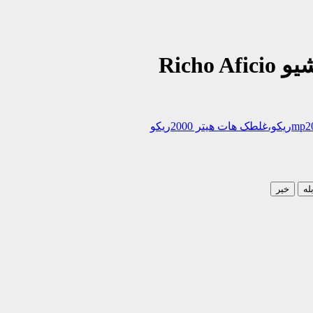
له
خیر