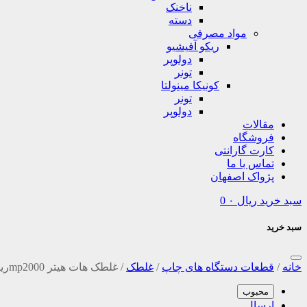
ناخنک
دسته
مواد مصرفی
ریکو آفیشیو
دولوپر
تونر
کونیکا مینولتا
تونر
دولوپر
مقالات
فروشگاه
کارت گارانتی
تماس با ما
پژواک اصفهان
سبد خرید
ریال
۰
0
سبد خرید
خانه
/
قطعات دستگاه های چاپ
/
غلطک
/
غلطک هات هیتر mp2000ریکو آفیشیو Richo Aficio
محبوب
ارسال