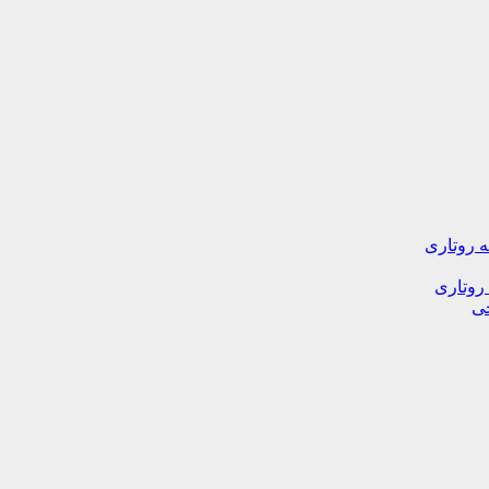
ه روتاری
 روتاری
خی