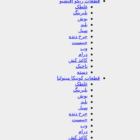
قطعات ریکو آفیشیو
غلطک
بلبرینگ
بوش
بلید
سیل
چرخ دنده
چیپست
وب
درام
کاغذ کش
ناخنک
دسته
قطعات کونیکا مینولتا
غلطک
بلبرینگ
بوش
بلید
سیل
چرخ دنده
چیپست
وب
درام
کاغذ کش