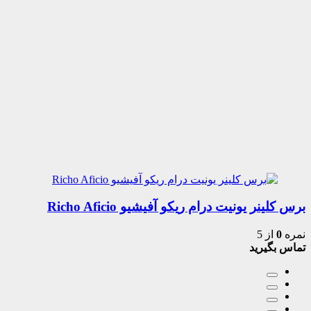
برس کلینر یونیت درام ریکو آفیشیو Richo Aficio
نمره
0
از 5
تماس بگیرید