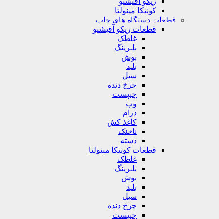
ریکو آفیشیو
کونیکا مینولتا
قطعات دستگاه های چاپ
قطعات ریکو آفیشیو
غلطک
بلبرینگ
بوش
بلید
سیل
چرخ دنده
چیپست
وب
درام
کاغذ کش
ناخنک
دسته
قطعات کونیکا مینولتا
غلطک
بلبرینگ
بوش
بلید
سیل
چرخ دنده
چیپست