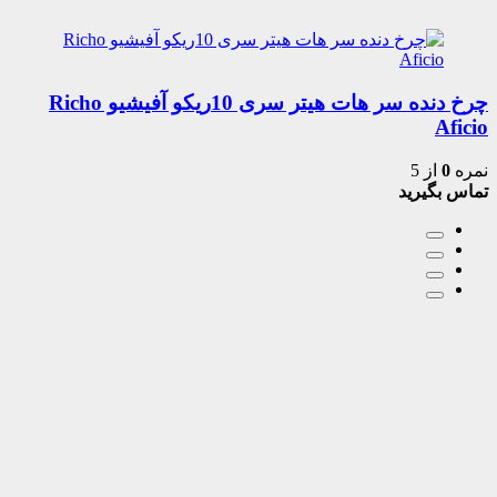
چرخ دنده سر هات هیتر سری 10ریکو آفیشیو Richo
Aficio
نمره
0
از 5
تماس بگیرید