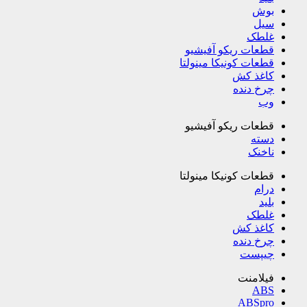
بوش
سیل
غلطک
قطعات ریکو آفیشیو
قطعات کونیکا مینولتا
کاغذ کش
چرخ دنده
وب
قطعات ریکو آفیشیو
دسته
ناخنک
قطعات کونیکا مینولتا
درام
بلید
غلطک
کاغذ کش
چرخ دنده
چیپست
فیلامنت
ABS
ABSpro