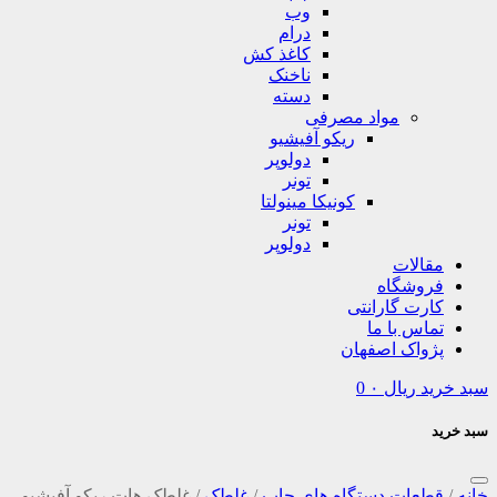
وب
درام
کاغذ کش
ناخنک
دسته
مواد مصرفی
ریکو آفیشیو
دولوپر
تونر
کونیکا مینولتا
تونر
دولوپر
مقالات
فروشگاه
کارت گارانتی
تماس با ما
پژواک اصفهان
سبد خرید
ریال
۰
0
سبد خرید
خانه
/
قطعات دستگاه های چاپ
/
غلطک
/
غلطک هات ریکو آفیشیو