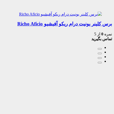
برس کلینر یونیت درام ریکو آفیشیو Richo Aficio
نمره
0
از 5
تماس بگیرید