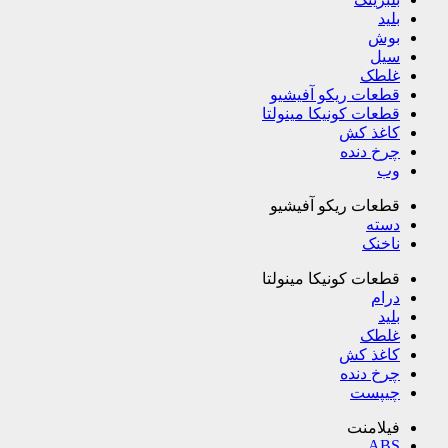
بلید
بوش
سیل
غلطک
قطعات ریکو آفیشیو
قطعات کونیکا مینولتا
کاغذ کش
چرخ دنده
وب
قطعات ریکو آفیشیو
دسته
ناخنک
قطعات کونیکا مینولتا
درام
بلید
غلطک
کاغذ کش
چرخ دنده
چیپست
فیلامنت
ABS