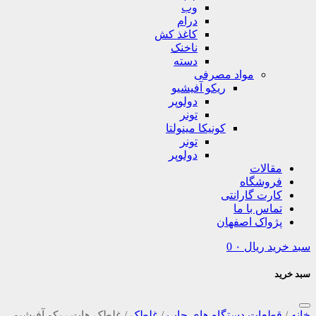
وب
درام
کاغذ کش
ناخنک
دسته
مواد مصرفی
ریکو آفیشیو
دولوپر
تونر
کونیکا مینولتا
تونر
دولوپر
مقالات
فروشگاه
کارت گارانتی
تماس با ما
پژواک اصفهان
سبد خرید
ریال
۰
0
سبد خرید
خانه
/
قطعات دستگاه های چاپ
/
غلطک
/
غلطک هات ریکو آفیشیو