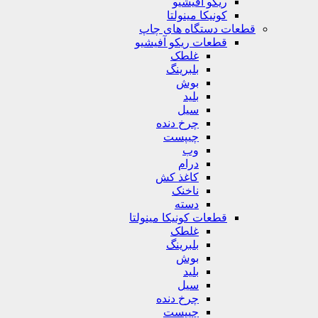
ریکو آفیشیو
کونیکا مینولتا
قطعات دستگاه های چاپ
قطعات ریکو آفیشیو
غلطک
بلبرینگ
بوش
بلید
سیل
چرخ دنده
چیپست
وب
درام
کاغذ کش
ناخنک
دسته
قطعات کونیکا مینولتا
غلطک
بلبرینگ
بوش
بلید
سیل
چرخ دنده
چیپست