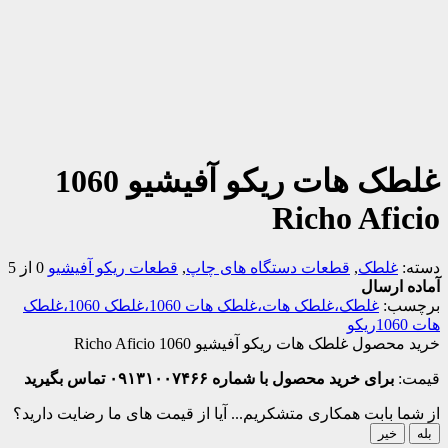
غلطک هات ریکو آفیشیو 1060
Richo Aficio
دسته:
غلطک
,
قطعات دستگاه های چاپ
,
قطعات ریکو آفیشیو
0 از 5
آماده ارسال
برچسب:
غلطک،غلطک هات،غلطک هات 1060،غلطک 1060،غلطک
هات 1060ریکو
خرید محصول غلطک هات ریکو آفیشیو 1060 Richo Aficio
قیمت:
برای خرید محصول با شماره ۰۹۱۳۱۰۰۷۴۶۶ تماس بگیرید
از شما بابت همکاری متشکریم...
آیا از قیمت های ما رضایت دارید؟
بله
خیر