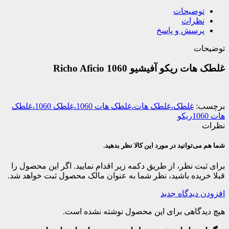
توضیحات
نظرات
پرسش و پاسخ
توضیحات
غلطک هات ریکو آفیشیو 1060 Richo Aficio
برچسب:
غلطک،غلطک هات،غلطک هات 1060،غلطک 1060،غلطک
هات 1060ریکو
نظرات
شما هم می‌توانید در مورد این کالا نظر بدهید.
برای ثبت نظر، از طریق دکمه زیر اقدام نمایید. اگر این محصول را
قبلا خریده باشید، نظر شما به عنوان مالک محصول ثبت خواهد شد.
افزودن دیدگاه جدید
هیچ دیدگاهی برای این محصول نوشته نشده است.