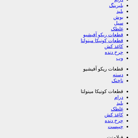
بلبرینگ
بلید
بوش
سیل
غلطک
قطعات ریکو آفیشیو
قطعات کونیکا مینولتا
کاغذ کش
چرخ دنده
وب
قطعات ریکو آفیشیو
دسته
ناخنک
قطعات کونیکا مینولتا
درام
بلید
غلطک
کاغذ کش
چرخ دنده
چیپست
فیلامنت