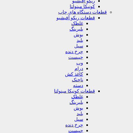
ریکو آفیشیو
کونیکا مینولتا
قطعات دستگاه های چاپ
قطعات ریکو آفیشیو
غلطک
بلبرینگ
بوش
بلید
سیل
چرخ دنده
چیپست
وب
درام
کاغذ کش
ناخنک
دسته
قطعات کونیکا مینولتا
غلطک
بلبرینگ
بوش
بلید
سیل
چرخ دنده
چیپست