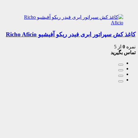
کاغذ کش سپراتور ابری فیدر ریکو آفیشیو Richo Aficio
نمره
0
از 5
تماس بگیرید