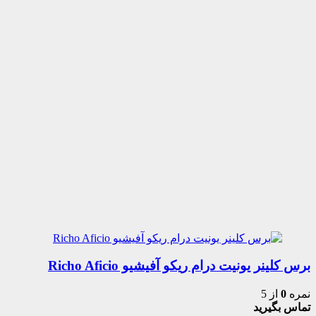
برس کلینر یونیت درام ریکو آفیشیو Richo Aficio
نمره
0
از 5
تماس بگیرید