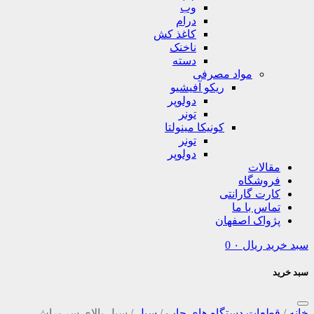
وب
درام
کاغذ کش
ناخنک
دسته
مواد مصرفی
ریکو آفیشیو
دولوپر
تونر
کونیکا مینولتا
تونر
دولوپر
مقالات
فروشگاه
کارت گارانتی
تماس با ما
پژواک اصفهان
سبد خرید
ریال
۰
0
سبد خرید
خانه
/
قطعات دستگاه های چاپ
/
سیل
/
سیل بالای سر براش