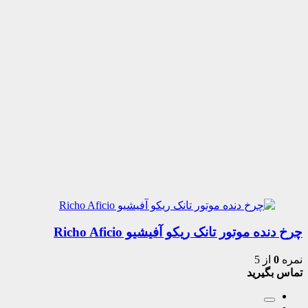
چرخ دنده موتور تانک ریکو آفیشیو Richo Aficio
نمره
0
از 5
تماس بگیرید