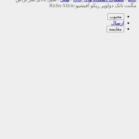
مگنت تانک دولوپر ریکو آفیشیو Richo Aficio
محبوب
ارسال
مقایسه