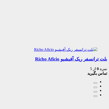
بلت ترانسفر ریک آفیشیو Richo Aficio
نمره
0
از 5
تماس بگیرید