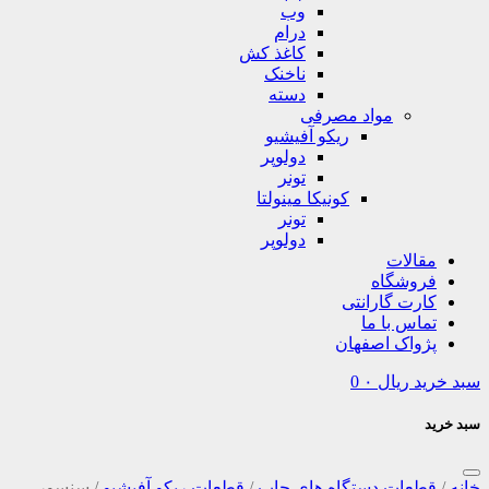
وب
درام
کاغذ کش
ناخنک
دسته
مواد مصرفی
ریکو آفیشیو
دولوپر
تونر
کونیکا مینولتا
تونر
دولوپر
مقالات
فروشگاه
کارت گارانتی
تماس با ما
پژواک اصفهان
سبد خرید
ریال
۰
0
سبد خرید
خانه
/
قطعات دستگاه های چاپ
/
قطعات ریکو آفیشیو
/
سنسور