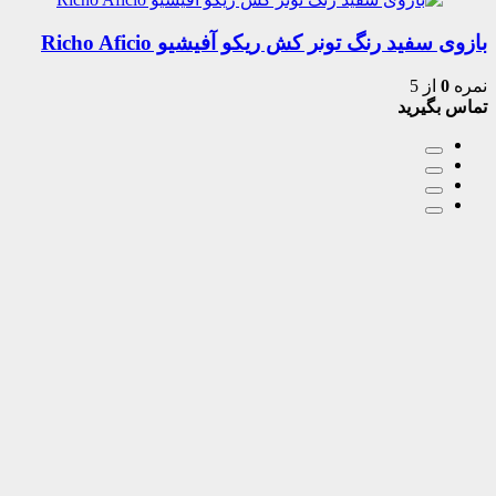
بازوی سفید رنگ تونر کش ریکو آفیشیو Richo Aficio
نمره
0
از 5
تماس بگیرید