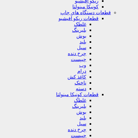
ریکو آفیشیو
کونیکا مینولتا
قطعات دستگاه های چاپ
قطعات ریکو آفیشیو
غلطک
بلبرینگ
بوش
بلید
سیل
چرخ دنده
چیپست
وب
درام
کاغذ کش
ناخنک
دسته
قطعات کونیکا مینولتا
غلطک
بلبرینگ
بوش
بلید
سیل
چرخ دنده
چیپست