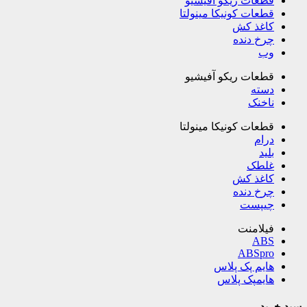
قطعات ریکو آفیشیو
قطعات کونیکا مینولتا
کاغذ کش
چرخ دنده
وب
قطعات ریکو آفیشیو
دسته
ناخنک
قطعات کونیکا مینولتا
درام
بلید
غلطک
کاغذ کش
چرخ دنده
چیپست
فیلامنت
ABS
ABSpro
هایم پک پلاس
هایمپک پلاس
سبد خرید