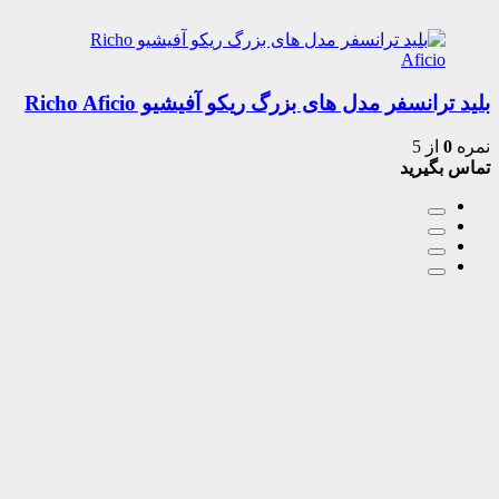
بلید ترانسفر مدل های بزرگ ریکو آفیشیو Richo Aficio
نمره
0
از 5
تماس بگیرید