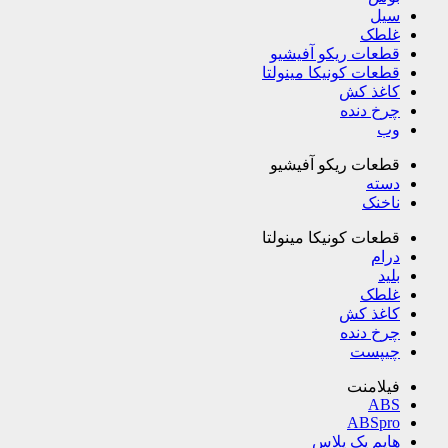
سیل
غلطک
قطعات ریکو آفیشیو
قطعات کونیکا مینولتا
کاغذ کش
چرخ دنده
وب
قطعات ریکو آفیشیو
دسته
ناخنک
قطعات کونیکا مینولتا
درام
بلید
غلطک
کاغذ کش
چرخ دنده
چیپست
فیلامنت
ABS
ABSpro
هایم پک پلاس