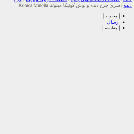
دنده
/
سری چرخ دنده و بوش کونیکا مینولتا Konica Minolta
محبوب
ارسال
مقایسه