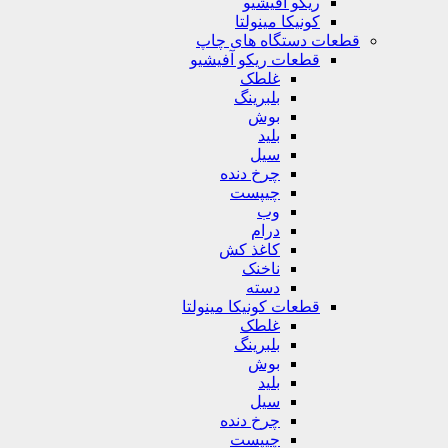
ریکو آفیشیو
کونیکا مینولتا
قطعات دستگاه های چاپ
قطعات ریکو آفیشیو
غلطک
بلبرینگ
بوش
بلید
سیل
چرخ دنده
چیپست
وب
درام
کاغذ کش
ناخنک
دسته
قطعات کونیکا مینولتا
غلطک
بلبرینگ
بوش
بلید
سیل
چرخ دنده
چیپست