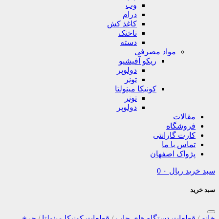
وب
درام
کاغذ کش
ناخنک
دسته
مواد مصرفی
ریکو آفیشیو
دولوپر
تونر
کونیکا مینولتا
تونر
دولوپر
مقالات
فروشگاه
کارت گارانتی
تماس با ما
پژواک اصفهان
سبد خرید
ریال
۰
0
سبد خرید
خانه
/
قطعات دستگاه های چاپ
/
قطعات کونیکا مینولتا
/
چرخ