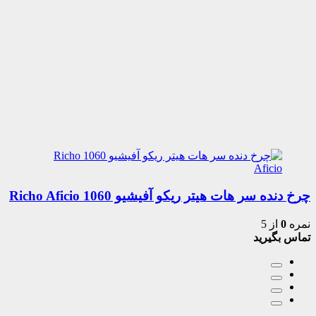
چرخ دنده سر هات هیتر ریکو آفیشیو 1060 Richo Aficio
نمره
0
از 5
تماس بگیرید