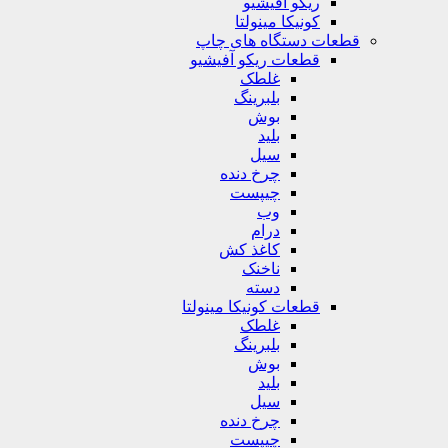
ریکو آفیشیو
کونیکا مینولتا
قطعات دستگاه های چاپ
قطعات ریکو آفیشیو
غلطک
بلبرینگ
بوش
بلید
سیل
چرخ دنده
چیپست
وب
درام
کاغذ کش
ناخنک
دسته
قطعات کونیکا مینولتا
غلطک
بلبرینگ
بوش
بلید
سیل
چرخ دنده
چیپست