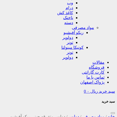
وب
درام
کاغذ کش
ناخنک
دسته
مواد مصرفی
ریکو آفیشیو
دولوپر
تونر
کونیکا مینولتا
تونر
دولوپر
مقالات
فروشگاه
کارت گارانتی
تماس با ما
پژواک اصفهان
سبد خرید
ریال
۰
0
سبد خرید
خانه
/
مواد مصرفی
/
دولوپر
/
دولوپر متفرقه چینی ریکو آفیشیو