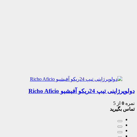
دولوپرژاپنی تیپ 24ریکو آفیشیو Richo Aficio
نمره
0
از 5
تماس بگیرید