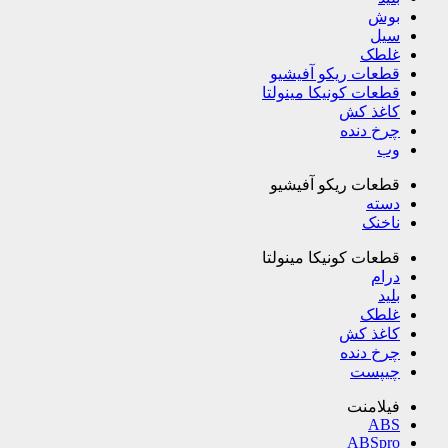
بوش
سیل
غلطک
قطعات ریکو آفیشیو
قطعات کونیکا مینولتا
کاغذ کش
چرخ دنده
وب
قطعات ریکو آفیشیو
دسته
ناخنک
قطعات کونیکا مینولتا
درام
بلید
غلطک
کاغذ کش
چرخ دنده
چیپست
فیلامنت
ABS
ABSpro