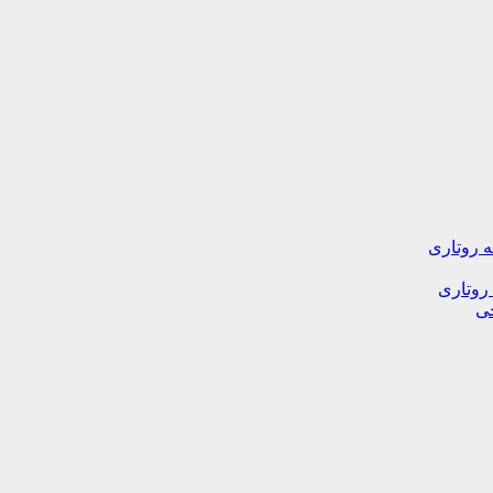
ه روتاری
 روتاری
خی