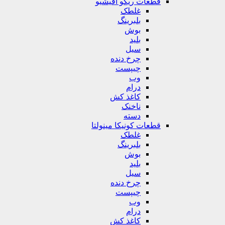
قطعات ریکو آفیشیو
غلطک
بلبرینگ
بوش
بلید
سیل
چرخ دنده
چیپست
وب
درام
کاغذ کش
ناخنک
دسته
قطعات کونیکا مینولتا
غلطک
بلبرینگ
بوش
بلید
سیل
چرخ دنده
چیپست
وب
درام
کاغذ کش