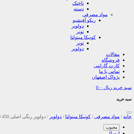
ناخنک
دسته
مواد مصرفی
ریکو آفیشیو
دولوپر
تونر
کونیکا مینولتا
تونر
دولوپر
مقالات
فروشگاه
کارت گارانتی
تماس با ما
پژواک اصفهان
سبد خرید
ریال
۰
0
سبد خرید
خانه
/
مواد مصرفی
/
کونیکا مینولتا
/
دولوپر
/
دولوپر رنگی اصلی 450 350 کونیکا مینولتا Konica Minolta
محبوب
ارسال