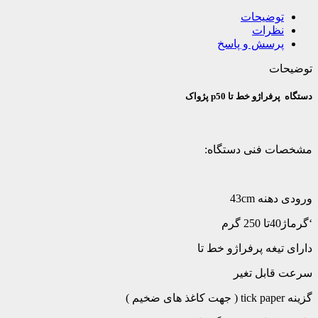
توضیحات
نظرات
پرسش و پاسخ
توضیحات
دستگاه پرفراژو خط تا p50 پژواک
مشخصات فنی دستگاه:
ورودی دهنه 43cm
‘گرماژ40تا 250 گرم
دارای تیغه پرفراژو خط تا
سرعت قابل تغیر
گزینه tick paper ( جهت کاغذ های ضخیم )