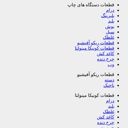
قطعات دستگاه های چاپ
درام
بلبرینگ
بلید
بوش
سیل
غلطک
قطعات ریکو آفیشیو
قطعات کونیکا مینولتا
کاغذ کش
چرخ دنده
وب
قطعات ریکو آفیشیو
دسته
ناخنک
قطعات کونیکا مینولتا
درام
بلید
غلطک
کاغذ کش
چرخ دنده
چیپست