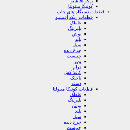
ریکو آفیشیو
کونیکا مینولتا
قطعات دستگاه های چاپ
قطعات ریکو آفیشیو
غلطک
بلبرینگ
بوش
بلید
سیل
چرخ دنده
چیپست
وب
درام
کاغذ کش
ناخنک
دسته
قطعات کونیکا مینولتا
غلطک
بلبرینگ
بوش
بلید
سیل
چرخ دنده
چیپست