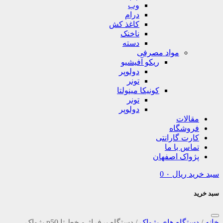
وب
درام
کاغذ کش
ناخنک
دسته
مواد مصرفی
ریکو آفیشیو
دولوپر
تونر
کونیکا مینولتا
تونر
دولوپر
مقالات
فروشگاه
کارت گارانتی
تماس با ما
پژواک اصفهان
سبد خرید
ریال
۰
0
سبد خرید
خانه
/
دستگاه های پژواک
/
دستگاه پرفراژ و خط تا p50 پژواک