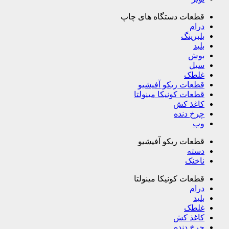
قطعات دستگاه های چاپ
درام
بلبرینگ
بلید
بوش
سیل
غلطک
قطعات ریکو آفیشیو
قطعات کونیکا مینولتا
کاغذ کش
چرخ دنده
وب
قطعات ریکو آفیشیو
دسته
ناخنک
قطعات کونیکا مینولتا
درام
بلید
غلطک
کاغذ کش
چرخ دنده