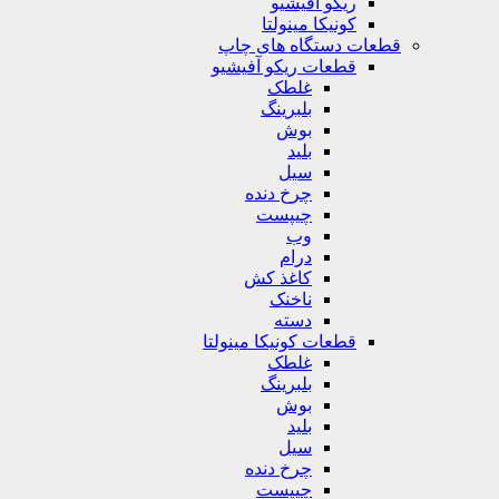
ریکو آفیشیو
کونیکا مینولتا
قطعات دستگاه های چاپ
قطعات ریکو آفیشیو
غلطک
بلبرینگ
بوش
بلید
سیل
چرخ دنده
چیپست
وب
درام
کاغذ کش
ناخنک
دسته
قطعات کونیکا مینولتا
غلطک
بلبرینگ
بوش
بلید
سیل
چرخ دنده
چیپست