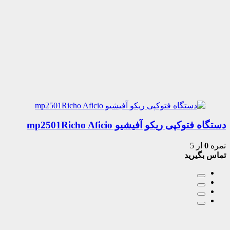
دستگاه فتوکپی ریکو آفیشیو mp2501Richo Aficio
نمره
0
از 5
تماس بگیرید