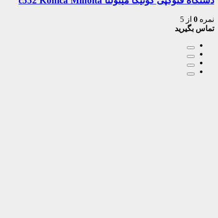
دستگاه فتوکپی کونیکا مینولتا c552 Konica Minolta
نمره
0
از 5
تماس بگیرید