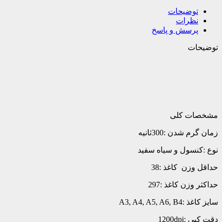
توضیحات
نظرات
پرسش و پاسخ
توضیحات
مشخصات کلی
زمان گرم شدن :300ثانیه
نوع :کنسول و سیاه سفید
حداقل وزن کاغذ :38
حداکثر وزن کاغذ :297
سایز کاغذ :A3, A4, A5, A6, B4
دقت کپی :1200dpi