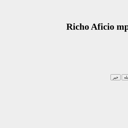
له
خیر