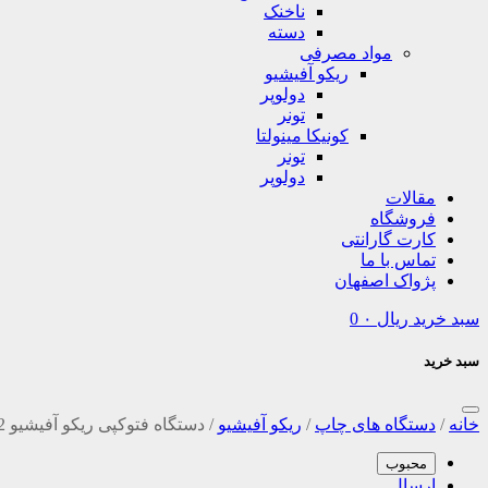
ناخنک
دسته
مواد مصرفی
ریکو آفیشیو
دولوپر
تونر
کونیکا مینولتا
تونر
دولوپر
مقالات
فروشگاه
کارت گارانتی
تماس با ما
پژواک اصفهان
سبد خرید
ریال
۰
0
سبد خرید
خانه
/
دستگاه های چاپ
/
ریکو آفیشیو
/
دستگاه فتوکپی ریکو آفیشیو Richo Aficio mp4002
محبوب
ارسال