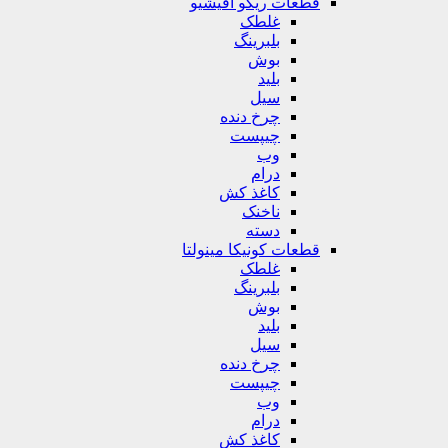
قطعات ریکو آفیشیو
غلطک
بلبرینگ
بوش
بلید
سیل
چرخ دنده
چیپست
وب
درام
کاغذ کش
ناخنک
دسته
قطعات کونیکا مینولتا
غلطک
بلبرینگ
بوش
بلید
سیل
چرخ دنده
چیپست
وب
درام
کاغذ کش