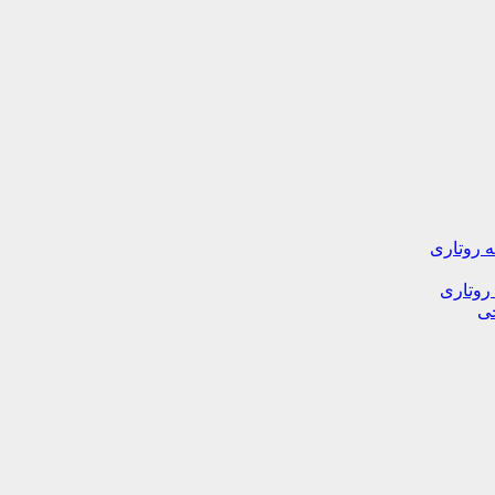
ه روتاری
 روتاری
خی