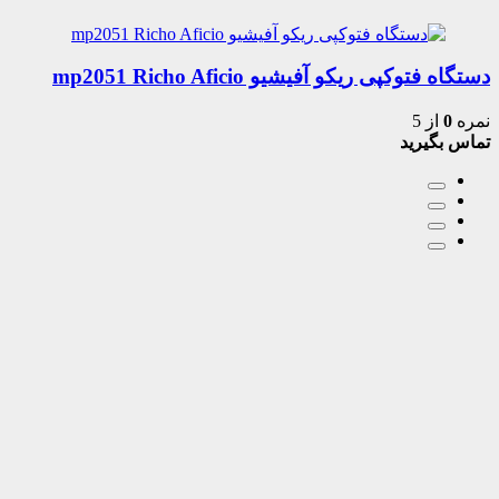
دستگاه فتوکپی ریکو آفیشیو mp2051 Richo Aficio
نمره
0
از 5
تماس بگیرید