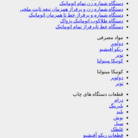
دستگاه شماره زن تمام اتوماتیک
دستگاه شماره زن و پرفراژ همزمان تیغه ثابت ملخی
دستگاه شماره و پرفراژ خط تا همزمان اتوماتیک
دستگاه طلاکوب اتوماتیک پژواک
دستگاه خط تاپرفراژ تمام اتوماتیک
مواد مصرفی
دولوپر
ریکو آفیشیو
تونر
کونیکا مینولتا
کونیکا مینولتا
دولوپر
تونر
قطعات دستگاه های چاپ
درام
بلبرینگ
بلید
بوش
سیل
غلطک
قطعات ریکو آفیشیو