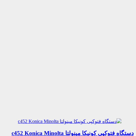
دستگاه فتوکپی کونیکا مینولتا c452 Konica Minolta