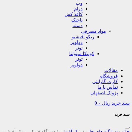
وب
درام
کاغذ کش
ناخنک
دسته
مواد مصرفی
ریکو آفیشیو
دولوپر
تونر
کونیکا مینولتا
تونر
دولوپر
مقالات
فروشگاه
کارت گارانتی
تماس با ما
پژواک اصفهان
سبد خرید
ریال
۰
0
سبد خرید
خانه
/
دستگاه های چاپ
/
ریکو آفیشیو
/
دستگاه فتوکپی ریکو آفیشیو