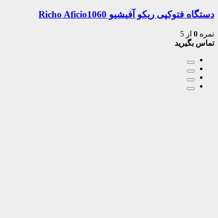
دستگاه فتوکپی ریکو آفیشیو Richo Aficio1060
نمره
0
از 5
تماس بگیرید