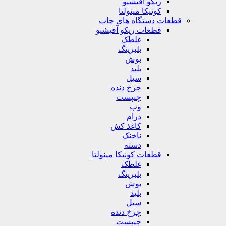
ریکو آفیشیو
کونیکا مینولتا
قطعات دستگاه های چاپ
قطعات ریکو آفیشیو
غلطک
بلبرینگ
بوش
بلید
سیل
چرخ دنده
چیپست
وب
درام
کاغذ کش
ناخنک
دسته
قطعات کونیکا مینولتا
غلطک
بلبرینگ
بوش
بلید
سیل
چرخ دنده
چیپست