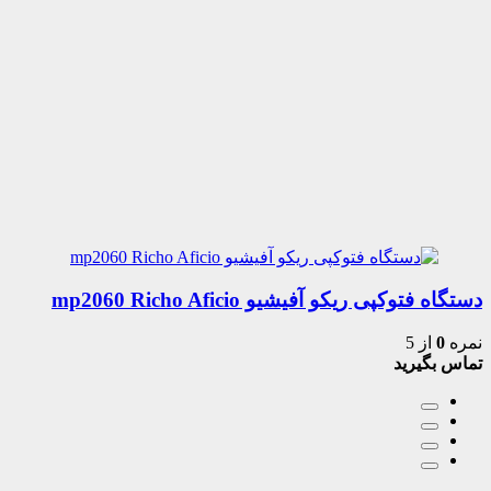
دستگاه فتوکپی ریکو آفیشیو mp2060 Richo Aficio
نمره
0
از 5
تماس بگیرید