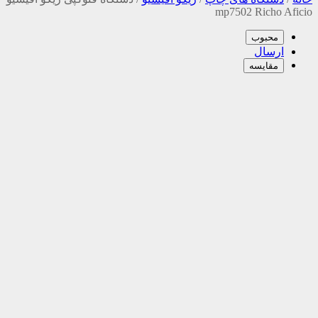
mp7502 Richo Aficio
محبوب
ارسال
مقایسه