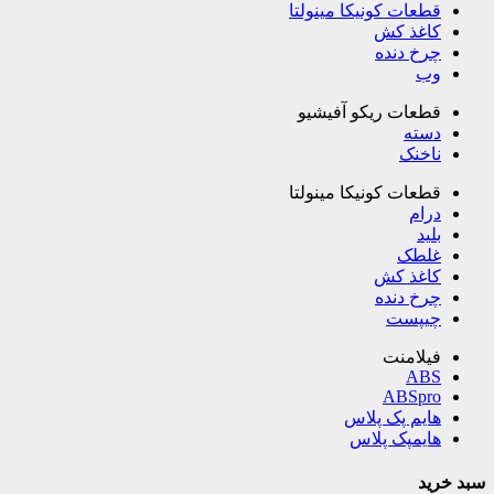
قطعات کونیکا مینولتا
کاغذ کش
چرخ دنده
وب
قطعات ریکو آفیشیو
دسته
ناخنک
قطعات کونیکا مینولتا
درام
بلید
غلطک
کاغذ کش
چرخ دنده
چیپست
فیلامنت
ABS
ABSpro
هایم پک پلاس
هایمپک پلاس
سبد خرید