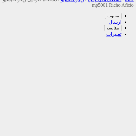
mp5001 Richo Aficio
محبوب
ارسال
مقایسه
تغییرات