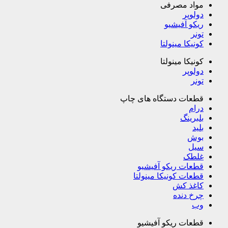
مواد مصرفی
دولوپر
ریکو آفیشیو
تونر
کونیکا مینولتا
کونیکا مینولتا
دولوپر
تونر
قطعات دستگاه های چاپ
درام
بلبرینگ
بلید
بوش
سیل
غلطک
قطعات ریکو آفیشیو
قطعات کونیکا مینولتا
کاغذ کش
چرخ دنده
وب
قطعات ریکو آفیشیو