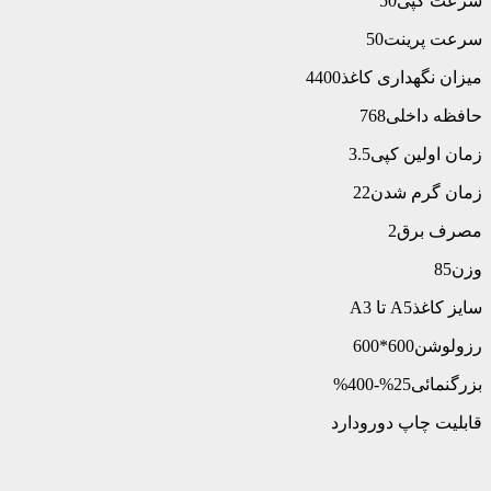
سرعت کپی50
سرعت پرینت50
میزان نگهداری کاغذ4400
حافظه داخلی768
زمان اولین کپی3.5
زمان گرم شدن22
مصرف برق2
وزن85
سایز کاغذA5 تا A3
رزولوشن600*600
بزرگنمائی25%-400%
قابلیت چاپ دورودارد