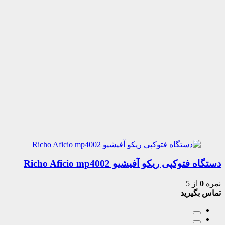
دستگاه فتوکپی ریکو آفیشیو Richo Aficio mp4002
نمره
0
از 5
تماس بگیرید