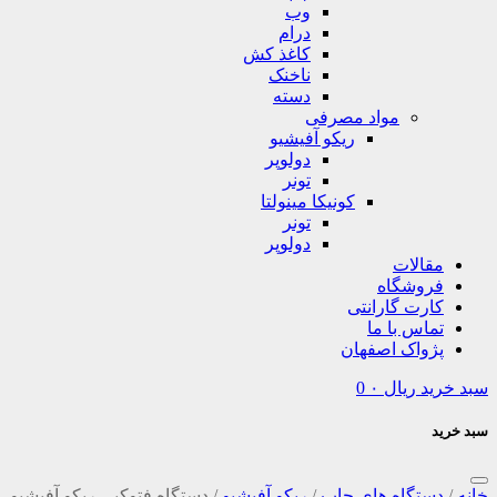
وب
درام
کاغذ کش
ناخنک
دسته
مواد مصرفی
ریکو آفیشیو
دولوپر
تونر
کونیکا مینولتا
تونر
دولوپر
مقالات
فروشگاه
کارت گارانتی
تماس با ما
پژواک اصفهان
سبد خرید
ریال
۰
0
سبد خرید
خانه
/
دستگاه های چاپ
/
ریکو آفیشیو
/
دستگاه فتوکپی ریکو آفیشیو