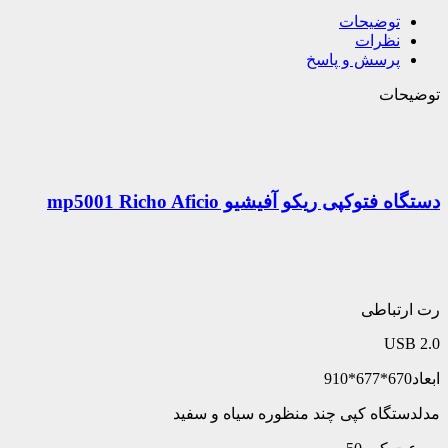
توضیحات
نظرات
پرسش و پاسخ
توضیحات
دستگاه فتوکپی ریکو آفیشیو mp5001 Richo Aficio
رت ارتباطی
USB 2.0
ابعاد670*677*910
مدلدستگاه کپی چند منظوره سیاه و سفید