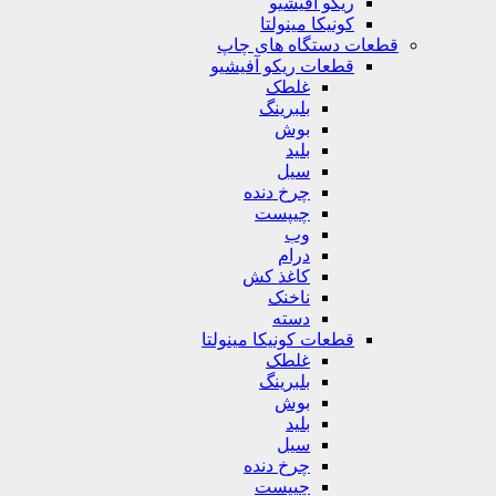
ریکو آفیشیو
کونیکا مینولتا
قطعات دستگاه های چاپ
قطعات ریکو آفیشیو
غلطک
بلبرینگ
بوش
بلید
سیل
چرخ دنده
چیپست
وب
درام
کاغذ کش
ناخنک
دسته
قطعات کونیکا مینولتا
غلطک
بلبرینگ
بوش
بلید
سیل
چرخ دنده
چیپست