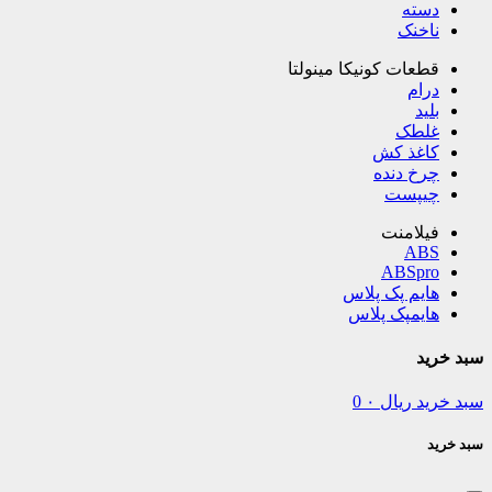
دسته
ناخنک
قطعات کونیکا مینولتا
درام
بلید
غلطک
کاغذ کش
چرخ دنده
چیپست
فیلامنت
ABS
ABSpro
هایم پک پلاس
هایمپک پلاس
سبد خرید
سبد خرید
ریال
۰
0
سبد خرید