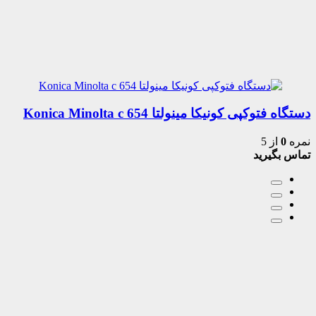
دستگاه فتوکپی کونیکا مینولتا Konica Minolta c 654
نمره
0
از 5
تماس بگیرید