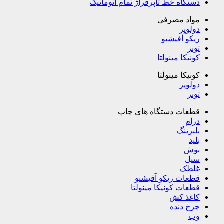
دستگاه خط تاپرفراژ تمام اتوماتیک
مواد مصرفی
دولوپر
ریکو آفیشیو
تونر
کونیکا مینولتا
کونیکا مینولتا
دولوپر
تونر
قطعات دستگاه های چاپ
درام
بلبرینگ
بلید
بوش
سیل
غلطک
قطعات ریکو آفیشیو
قطعات کونیکا مینولتا
کاغذ کش
چرخ دنده
وب