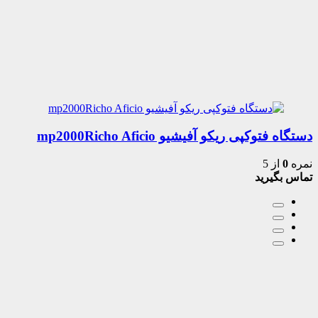
دستگاه فتوکپی ریکو آفیشیو mp2000Richo Aficio
نمره
0
از 5
تماس بگیرید