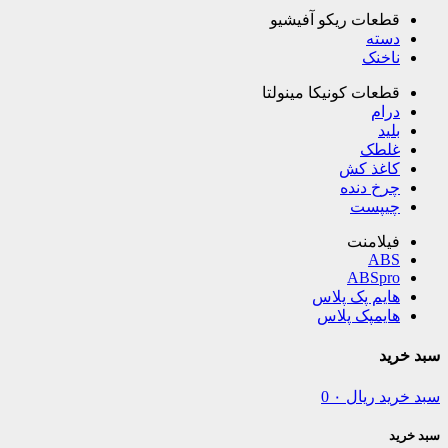
قطعات ریکو آفیشیو
دسته
ناخنک
قطعات کونیکا مینولتا
درام
بلید
غلطک
کاغذ کش
چرخ دنده
چیپست
فیلامنت
ABS
ABSpro
هایم پک پلاس
هایمپک پلاس
سبد خرید
سبد خرید
ریال
۰
0
سبد خرید