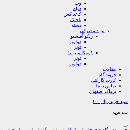
وب
درام
کاغذ کش
ناخنک
دسته
مواد مصرفی
ریکو آفیشیو
دولوپر
تونر
کونیکا مینولتا
تونر
دولوپر
مقالات
فروشگاه
کارت گارانتی
تماس با ما
پژواک اصفهان
سبد خرید
ریال
۰
0
سبد خرید
خانه
/
دستگاه های چاپ
/
ریکو آفیشیو
/
دستگاه فتوکپی ریکو آفیشیو