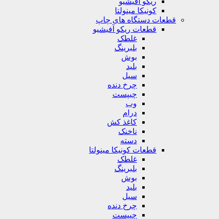
ریکو آفیشیو
کونیکا مینولتا
قطعات دستگاه های چاپ
قطعات ریکو آفیشیو
غلطک
بلبرینگ
بوش
بلید
سیل
چرخ دنده
چیپست
وب
درام
کاغذ کش
ناخنک
دسته
قطعات کونیکا مینولتا
غلطک
بلبرینگ
بوش
بلید
سیل
چرخ دنده
چیپست