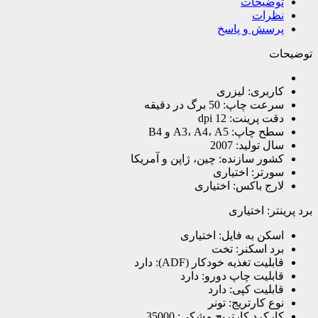
توضیحات
نظرات
پرسش و پاسخ
توضیحات
کاربری: لیزری
سرعت چاپ: 50 برگ در دقیقه
دقت پرینت: 12 dpi
سطح چاپ: A3، A4، A5 و B4
سال تولید: 2007
کشور سازنده: چین، ژاپن و آمریکا
سورتر: اختیاری
لارج باکس: اختیاری
برد پرینتر: اختیاری
اسکن به فایل: اختیاری
برد اسکنر: تخت
قابلیت تغذیه خودکار (ADF): دارد
قابلیت چاپ دورو: دارد
قابلیت کپی: دارد
نوع کارتریج: تونر
کارکرد کارتریج مشکی: 35000