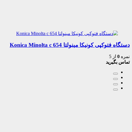
دستگاه فتوکپی کونیکا مینولتا Konica Minolta c 654
نمره
0
از 5
تماس بگیرید