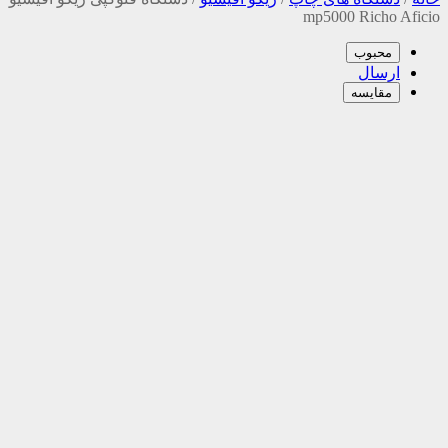
mp5000 Richo Aficio
محبوب
ارسال
مقایسه