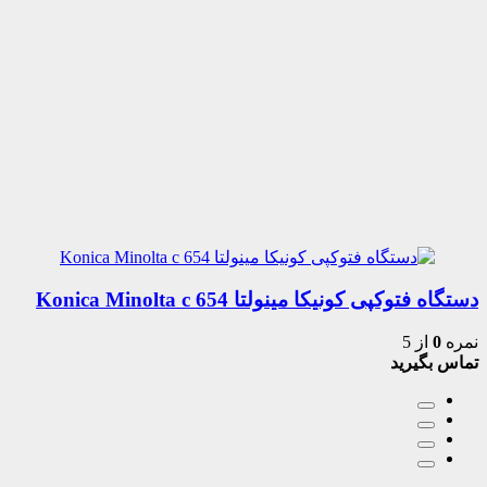
دستگاه فتوکپی کونیکا مینولتا Konica Minolta c 654
نمره
0
از 5
تماس بگیرید