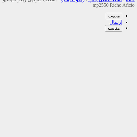
mp2550 Richo Aficio
محبوب
ارسال
مقایسه