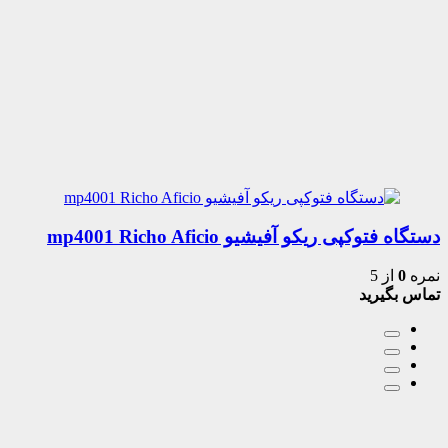
دستگاه فتوکپی ریکو آفیشیو mp4001 Richo Aficio
نمره
0
از 5
تماس بگیرید