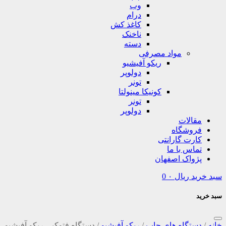
وب
درام
کاغذ کش
ناخنک
دسته
مواد مصرفی
ریکو آفیشیو
دولوپر
تونر
کونیکا مینولتا
تونر
دولوپر
مقالات
فروشگاه
کارت گارانتی
تماس با ما
پژواک اصفهان
سبد خرید
ریال
۰
0
سبد خرید
خانه
/
دستگاه های چاپ
/
ریکو آفیشیو
/
دستگاه فتوکپی ریکو آفیشیو