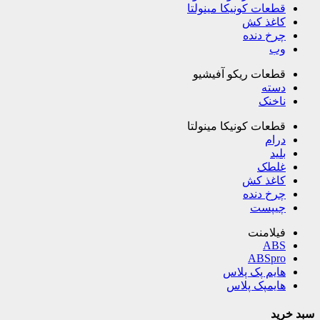
قطعات کونیکا مینولتا
کاغذ کش
چرخ دنده
وب
قطعات ریکو آفیشیو
دسته
ناخنک
قطعات کونیکا مینولتا
درام
بلید
غلطک
کاغذ کش
چرخ دنده
چیپست
فیلامنت
ABS
ABSpro
هایم پک پلاس
هایمپک پلاس
سبد خرید