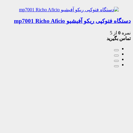
دستگاه فتوکپی ریکو آفیشیو mp7001 Richo Aficio
نمره
0
از 5
تماس بگیرید