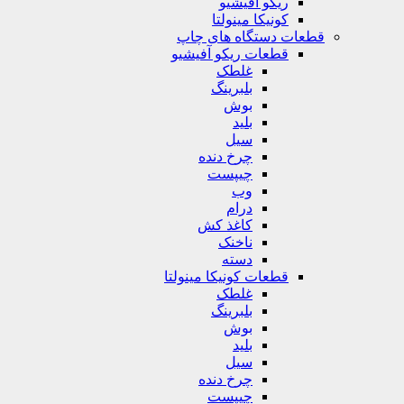
ریکو آفیشیو
کونیکا مینولتا
قطعات دستگاه های چاپ
قطعات ریکو آفیشیو
غلطک
بلبرینگ
بوش
بلید
سیل
چرخ دنده
چیپست
وب
درام
کاغذ کش
ناخنک
دسته
قطعات کونیکا مینولتا
غلطک
بلبرینگ
بوش
بلید
سیل
چرخ دنده
چیپست