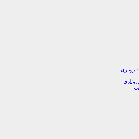
ه روتاری
 روتاری
خی