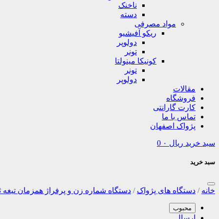
ناخنک
دسته
مواد مصرفی
ریکو آفیشیو
دولوپر
تونر
کونیکا مینولتا
تونر
دولوپر
مقالات
فروشگاه
کارت گارانتی
تماس با ما
پژواک اصفهان
سبد خرید
ریال
۰
0
سبد خرید
خانه
/
دستگاه های پژواک
/
دستگاه شماره زن و پرفراژ همزمان تیغه 
محبوب
ارسال