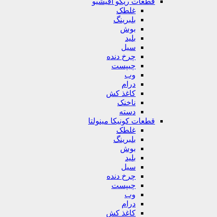
قطعات ریکو آفیشیو
غلطک
بلبرینگ
بوش
بلید
سیل
چرخ دنده
چیپست
وب
درام
کاغذ کش
ناخنک
دسته
قطعات کونیکا مینولتا
غلطک
بلبرینگ
بوش
بلید
سیل
چرخ دنده
چیپست
وب
درام
کاغذ کش