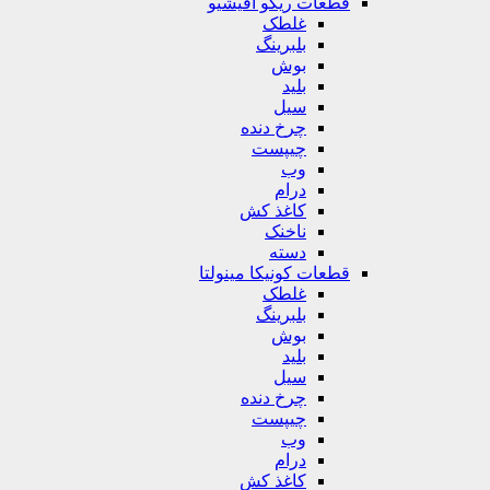
قطعات ریکو آفیشیو
غلطک
بلبرینگ
بوش
بلید
سیل
چرخ دنده
چیپست
وب
درام
کاغذ کش
ناخنک
دسته
قطعات کونیکا مینولتا
غلطک
بلبرینگ
بوش
بلید
سیل
چرخ دنده
چیپست
وب
درام
کاغذ کش