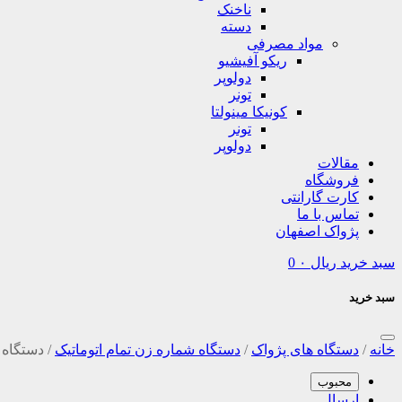
ناخنک
دسته
مواد مصرفی
ریکو آفیشیو
دولوپر
تونر
کونیکا مینولتا
تونر
دولوپر
مقالات
فروشگاه
کارت گارانتی
تماس با ما
پژواک اصفهان
سبد خرید
ریال
۰
0
سبد خرید
خانه
/
دستگاه های پژواک
/
دستگاه شماره زن تمام اتوماتیک
/
دستگاه 
محبوب
ارسال