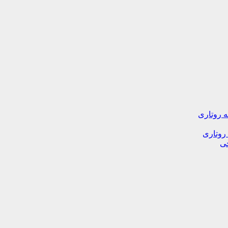
ه روتاری
 روتاری
خی