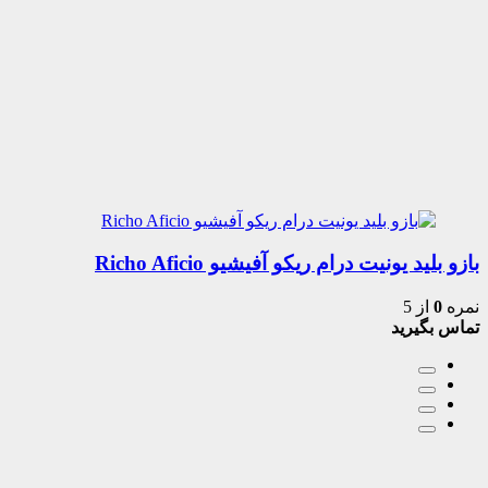
بازو بلید یونیت درام ریکو آفیشیو Richo Aficio
نمره
0
از 5
تماس بگیرید