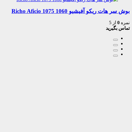
بوش سر هات ریکو آفیشیو 1060 1075 Richo Aficio
نمره
0
از 5
تماس بگیرید