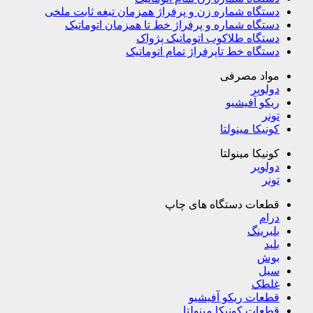
دستگاه شماره زن و پرفراژ همزمان تیغه ثابت ملخی
دستگاه شماره و پرفراژ خط تا همزمان اتوماتیک
دستگاه طلاکوب اتوماتیک پژواک
دستگاه خط تاپرفراژ تمام اتوماتیک
مواد مصرفی
دولوپر
ریکو آفیشیو
تونر
کونیکا مینولتا
کونیکا مینولتا
دولوپر
تونر
قطعات دستگاه های چاپ
درام
بلبرینگ
بلید
بوش
سیل
غلطک
قطعات ریکو آفیشیو
قطعات کونیکا مینولتا