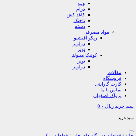
وب
درام
کاغذ کش
ناخنک
دسته
مواد مصرفی
ریکو آفیشیو
دولوپر
تونر
کونیکا مینولتا
تونر
دولوپر
مقالات
فروشگاه
کارت گارانتی
تماس با ما
پژواک اصفهان
سبد خرید
ریال
۰
0
سبد خرید
خانه
/
قطعات دستگاه های چاپ
/
قطعات ریکو