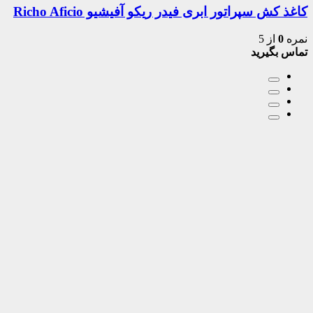
کاغذ کش سپراتور ابری فیدر ریکو آفیشیو Richo Aficio
نمره
0
از 5
تماس بگیرید