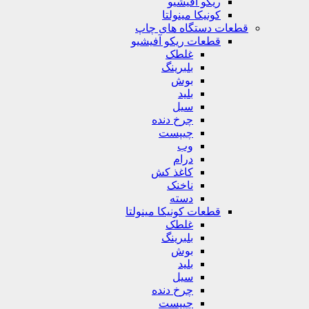
ریکو آفیشیو
کونیکا مینولتا
قطعات دستگاه های چاپ
قطعات ریکو آفیشیو
غلطک
بلبرینگ
بوش
بلید
سیل
چرخ دنده
چیپست
وب
درام
کاغذ کش
ناخنک
دسته
قطعات کونیکا مینولتا
غلطک
بلبرینگ
بوش
بلید
سیل
چرخ دنده
چیپست