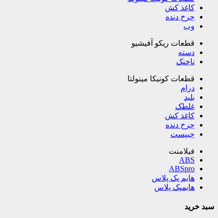
کاغذ کش
چرخ دنده
وب
قطعات ریکو آفیشیو
دسته
ناخنک
قطعات کونیکا مینولتا
درام
بلید
غلطک
کاغذ کش
چرخ دنده
چیپست
فیلامنت
ABS
ABSpro
هایم پک پلاس
هایمپک پلاس
سبد خرید