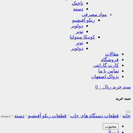
ناخنک
دسته
مواد مصرفی
ریکو آفیشیو
دولوپر
تونر
کونیکا مینولتا
تونر
دولوپر
مقالات
فروشگاه
کارت گارانتی
تماس با ما
پژواک اصفهان
سبد خرید
ریال
۰
0
سبد خرید
خانه
/
قطعات دستگاه های چاپ
/
قطعات ریکو آفیشیو
/
دسته
/
دسته تونر کش 000
محبوب
ارسال