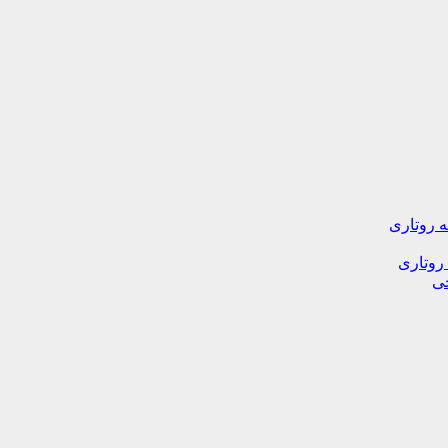
ه روتاری
 روتاری
خی