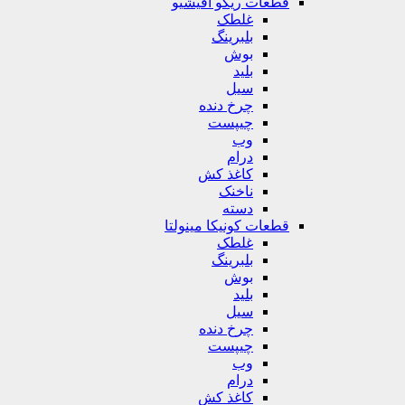
قطعات ریکو آفیشیو
غلطک
بلبرینگ
بوش
بلید
سیل
چرخ دنده
چیپست
وب
درام
کاغذ کش
ناخنک
دسته
قطعات کونیکا مینولتا
غلطک
بلبرینگ
بوش
بلید
سیل
چرخ دنده
چیپست
وب
درام
کاغذ کش