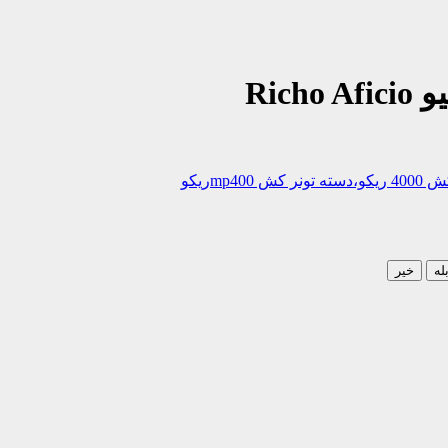
mریکو
له
خیر