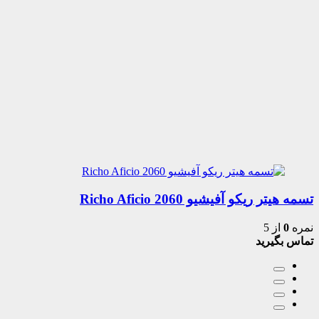
تسمه هیتر ریکو آفیشیو 2060 Richo Aficio
نمره
0
از 5
تماس بگیرید