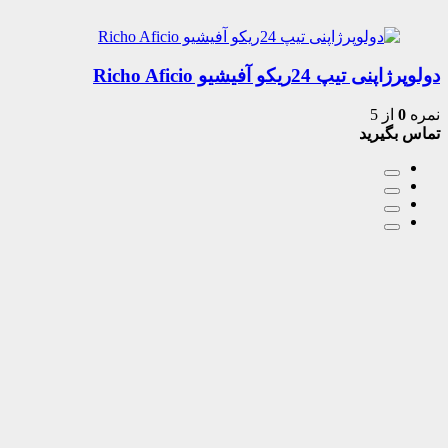
دولوپرژاپنی تیپ 24ریکو آفیشیو Richo Aficio
نمره
0
از 5
تماس بگیرید