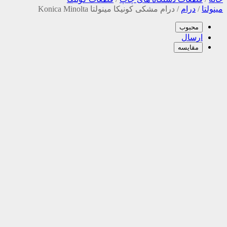
مینولتا
/
درام
/
درام مشکی کونیکا مینولتا Konica Minolta
محبوب
ارسال
مقایسه