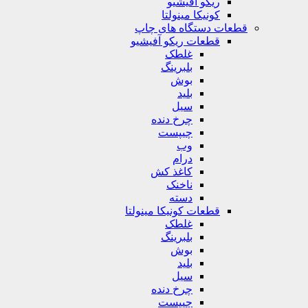
ریکو آفیشیو
کونیکا مینولتا
قطعات دستگاه های چاپ
قطعات ریکو آفیشیو
غلطک
بلبرینگ
بوش
بلید
سیل
چرخ دنده
چیپست
وب
درام
کاغذ کش
ناخنک
دسته
قطعات کونیکا مینولتا
غلطک
بلبرینگ
بوش
بلید
سیل
چرخ دنده
چیپست