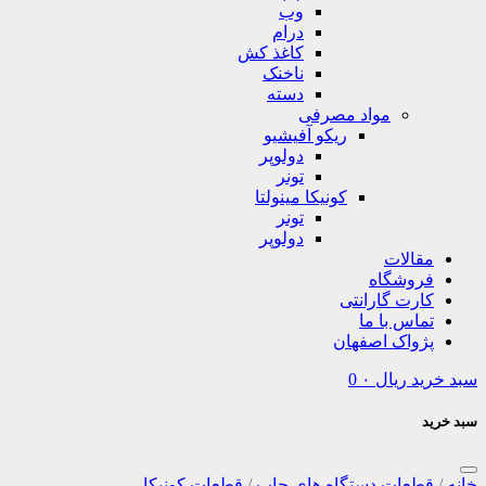
وب
درام
کاغذ کش
ناخنک
دسته
مواد مصرفی
ریکو آفیشیو
دولوپر
تونر
کونیکا مینولتا
تونر
دولوپر
مقالات
فروشگاه
کارت گارانتی
تماس با ما
پژواک اصفهان
سبد خرید
ریال
۰
0
سبد خرید
خانه
/
قطعات دستگاه های چاپ
/
قطعات کونیکا