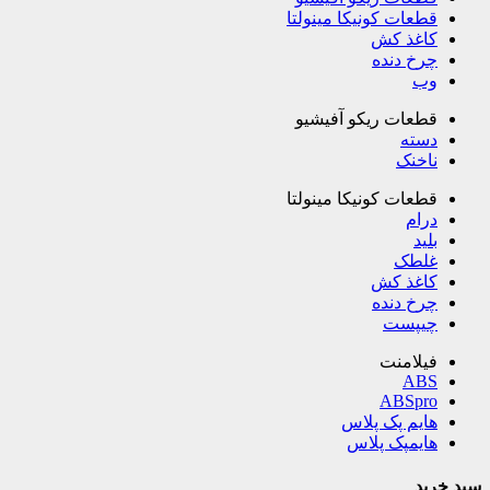
قطعات کونیکا مینولتا
کاغذ کش
چرخ دنده
وب
قطعات ریکو آفیشیو
دسته
ناخنک
قطعات کونیکا مینولتا
درام
بلید
غلطک
کاغذ کش
چرخ دنده
چیپست
فیلامنت
ABS
ABSpro
هایم پک پلاس
هایمپک پلاس
سبد خرید