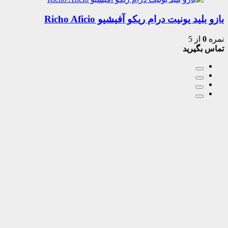
بازو بلید یونیت درام ریکو آفیشیو Richo Aficio
نمره
0
از 5
تماس بگیرید