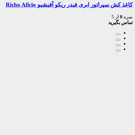
کاغذ کش سپراتور ابری فیدر ریکو آفیشیو Richo Aficio
نمره
0
از 5
تماس بگیرید