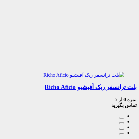
بلت ترانسفر ریک آفیشیو Richo Aficio
نمره
0
از 5
تماس بگیرید