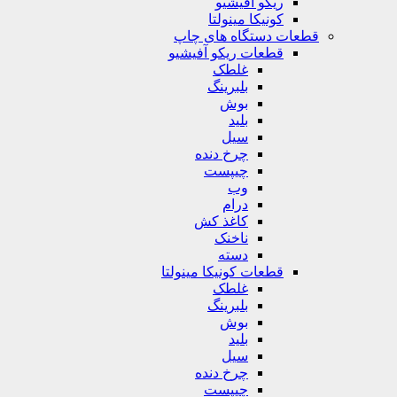
ریکو آفیشیو
کونیکا مینولتا
قطعات دستگاه های چاپ
قطعات ریکو آفیشیو
غلطک
بلبرینگ
بوش
بلید
سیل
چرخ دنده
چیپست
وب
درام
کاغذ کش
ناخنک
دسته
قطعات کونیکا مینولتا
غلطک
بلبرینگ
بوش
بلید
سیل
چرخ دنده
چیپست