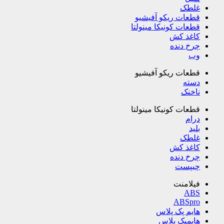
غلطک
قطعات ریکو آفیشیو
قطعات کونیکا مینولتا
کاغذ کش
چرخ دنده
وب
قطعات ریکو آفیشیو
دسته
ناخنک
قطعات کونیکا مینولتا
درام
بلید
غلطک
کاغذ کش
چرخ دنده
چیپست
فیلامنت
ABS
ABSpro
هایم پک پلاس
هایمپک پلاس