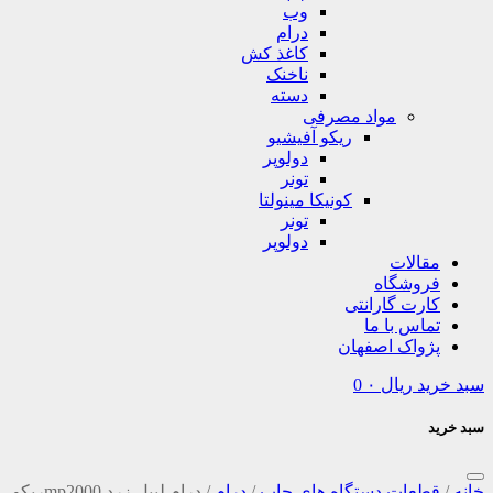
وب
درام
کاغذ کش
ناخنک
دسته
مواد مصرفی
ریکو آفیشیو
دولوپر
تونر
کونیکا مینولتا
تونر
دولوپر
مقالات
فروشگاه
کارت گارانتی
تماس با ما
پژواک اصفهان
سبد خرید
ریال
۰
0
سبد خرید
خانه
/
قطعات دستگاه های چاپ
/
درام
/
درام لیبل زرد mp2000ریکو