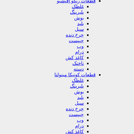
قطعات ریکو آفیشیو
غلطک
بلبرینگ
بوش
بلید
سیل
چرخ دنده
چیپست
وب
درام
کاغذ کش
ناخنک
دسته
قطعات کونیکا مینولتا
غلطک
بلبرینگ
بوش
بلید
سیل
چرخ دنده
چیپست
وب
درام
کاغذ کش