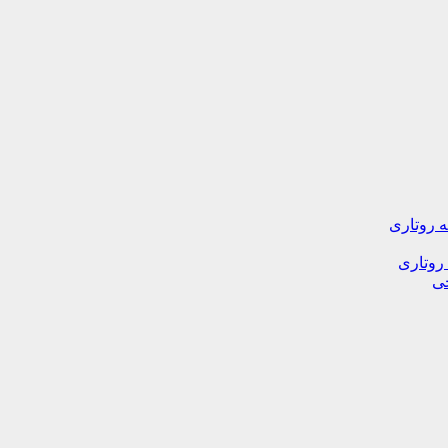
ه روتاری
 روتاری
خی