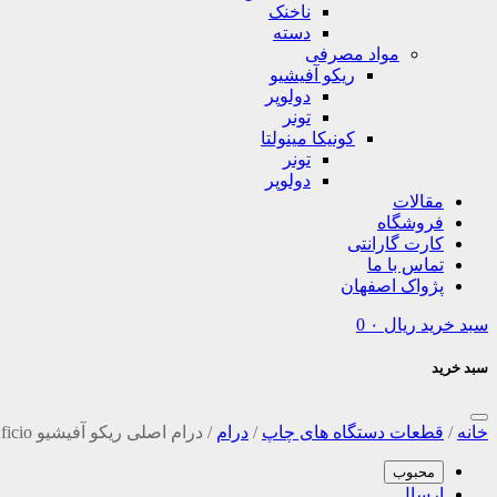
ناخنک
دسته
مواد مصرفی
ریکو آفیشیو
دولوپر
تونر
کونیکا مینولتا
تونر
دولوپر
مقالات
فروشگاه
کارت گارانتی
تماس با ما
پژواک اصفهان
سبد خرید
ریال
۰
0
سبد خرید
خانه
/
قطعات دستگاه های چاپ
/
درام
/
درام اصلی ریکو آفیشیو Richo Aficio
محبوب
ارسال