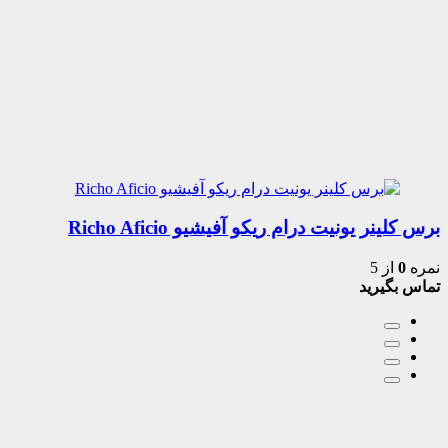
برس کلینر یونیت درام ریکو آفیشیو Richo Aficio
نمره
0
از 5
تماس بگیرید