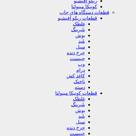
ریکو آفیشیو
کونیکا مینولتا
قطعات دستگاه های چاپ
قطعات ریکو آفیشیو
غلطک
بلبرینگ
بوش
بلید
سیل
چرخ دنده
چیپست
وب
درام
کاغذ کش
ناخنک
دسته
قطعات کونیکا مینولتا
غلطک
بلبرینگ
بوش
بلید
سیل
چرخ دنده
چیپست