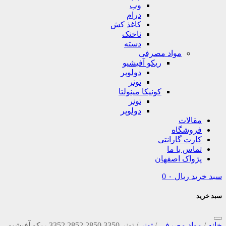
وب
درام
کاغذ کش
ناخنک
دسته
مواد مصرفی
ریکو آفیشیو
دولوپر
تونر
کونیکا مینولتا
تونر
دولوپر
مقالات
فروشگاه
کارت گارانتی
تماس با ما
پژواک اصفهان
سبد خرید
ریال
۰
0
سبد خرید
خانه
/
مواد مصرفی
/
تونر
/
تونر 3350 2850 2852 3352 ریکو آفیشیو