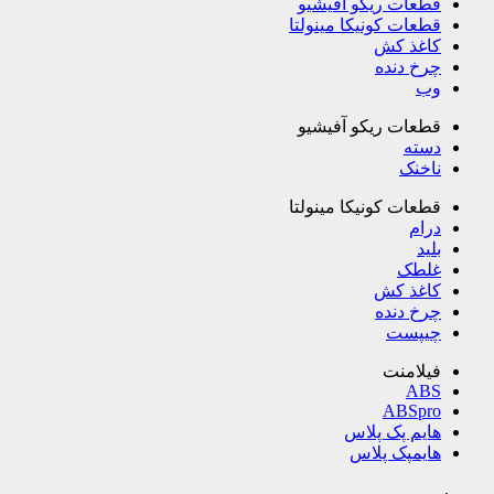
قطعات ریکو آفیشیو
قطعات کونیکا مینولتا
کاغذ کش
چرخ دنده
وب
قطعات ریکو آفیشیو
دسته
ناخنک
قطعات کونیکا مینولتا
درام
بلید
غلطک
کاغذ کش
چرخ دنده
چیپست
فیلامنت
ABS
ABSpro
هایم پک پلاس
هایمپک پلاس