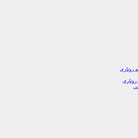
ه روتاری
 روتاری
خی