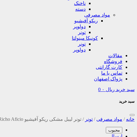
ناخنک
دسته
مواد مصرفی
ریکو آفیشیو
دولوپر
تونر
کونیکا مینولتا
تونر
دولوپر
مقالات
فروشگاه
کارت گارانتی
تماس با ما
پژواک اصفهان
سبد خرید
ریال
۰
0
سبد خرید
خانه
/
مواد مصرفی
/
تونر
/
تونر لیبل مشکی ریکو آفیشیو Richo Aficio
محبوب
ارسال