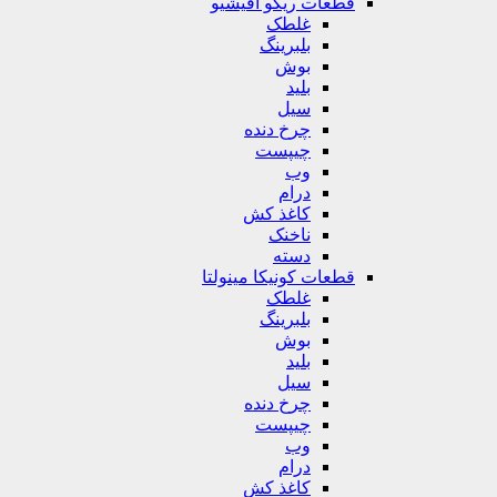
قطعات ریکو آفیشیو
غلطک
بلبرینگ
بوش
بلید
سیل
چرخ دنده
چیپست
وب
درام
کاغذ کش
ناخنک
دسته
قطعات کونیکا مینولتا
غلطک
بلبرینگ
بوش
بلید
سیل
چرخ دنده
چیپست
وب
درام
کاغذ کش