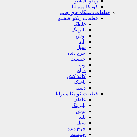
ریکو آفیشیو
کونیکا مینولتا
قطعات دستگاه های چاپ
قطعات ریکو آفیشیو
غلطک
بلبرینگ
بوش
بلید
سیل
چرخ دنده
چیپست
وب
درام
کاغذ کش
ناخنک
دسته
قطعات کونیکا مینولتا
غلطک
بلبرینگ
بوش
بلید
سیل
چرخ دنده
چیپست