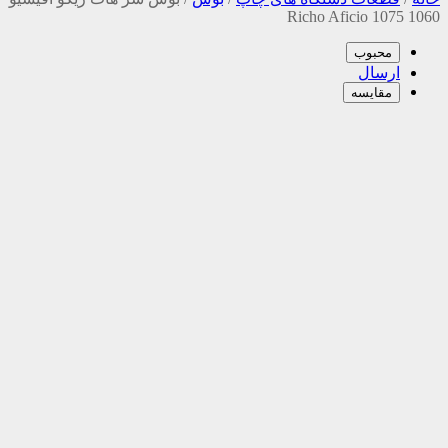
1060 1075 Richo Aficio
محبوب
ارسال
مقایسه