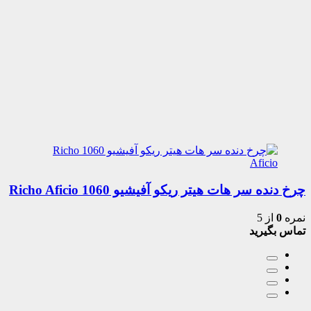
چرخ دنده سر هات هیتر ریکو آفیشیو 1060 Richo Aficio
نمره
0
از 5
تماس بگیرید