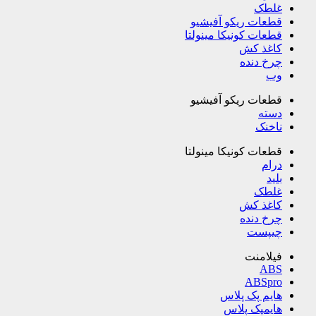
غلطک
قطعات ریکو آفیشیو
قطعات کونیکا مینولتا
کاغذ کش
چرخ دنده
وب
قطعات ریکو آفیشیو
دسته
ناخنک
قطعات کونیکا مینولتا
درام
بلید
غلطک
کاغذ کش
چرخ دنده
چیپست
فیلامنت
ABS
ABSpro
هایم پک پلاس
هایمپک پلاس