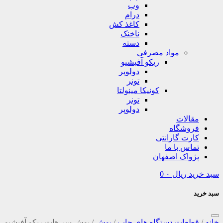
وب
درام
کاغذ کش
ناخنک
دسته
مواد مصرفی
ریکو آفیشیو
دولوپر
تونر
کونیکا مینولتا
تونر
دولوپر
مقالات
فروشگاه
کارت گارانتی
تماس با ما
پژواک اصفهان
سبد خرید
ریال
۰
0
سبد خرید
خانه
/
قطعات دستگاه های چاپ
/
بوش
/
بوش سر هات ریکو آفیشیو