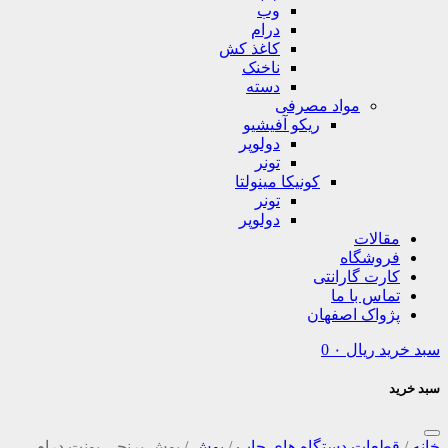
وب
درام
کاغذ کش
ناخنک
دسته
مواد مصرفی
ریکو آفیشیو
دولوپر
تونر
کونیکا مینولتا
تونر
دولوپر
مقالات
فروشگاه
کارت گارانتی
تماس با ما
پژواک اصفهان
سبد خرید
ریال
۰
0
سبد خرید
خانه
/
قطعات دستگاه های چاپ
/
بوش
/
بوش برنجی یونت درام