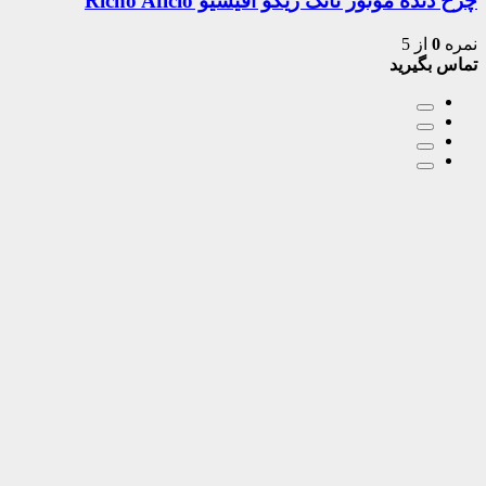
چرخ دنده موتور تانک ریکو آفیشیو Richo Aficio
نمره
0
از 5
تماس بگیرید