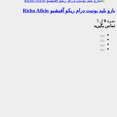
بازو بلید یونیت درام ریکو آفیشیو Richo Aficio
نمره
0
از 5
تماس بگیرید