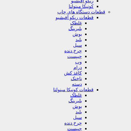
ریکو آفیشیو
کونیکا مینولتا
قطعات دستگاه های چاپ
قطعات ریکو آفیشیو
غلطک
بلبرینگ
بوش
بلید
سیل
چرخ دنده
چیپست
وب
درام
کاغذ کش
ناخنک
دسته
قطعات کونیکا مینولتا
غلطک
بلبرینگ
بوش
بلید
سیل
چرخ دنده
چیپست