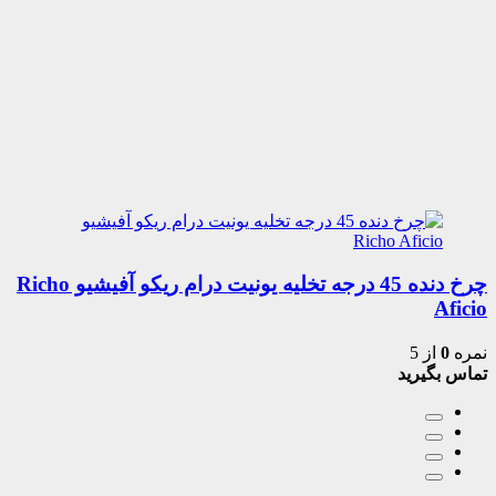
چرخ دنده 45 درجه تخلیه یونیت درام ریکو آفیشیو Richo
Aficio
نمره
0
از 5
تماس بگیرید