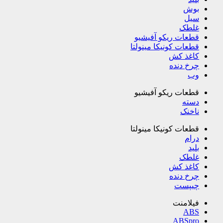
بوش
سیل
غلطک
قطعات ریکو آفیشیو
قطعات کونیکا مینولتا
کاغذ کش
چرخ دنده
وب
قطعات ریکو آفیشیو
دسته
ناخنک
قطعات کونیکا مینولتا
درام
بلید
غلطک
کاغذ کش
چرخ دنده
چیپست
فیلامنت
ABS
ABSpro