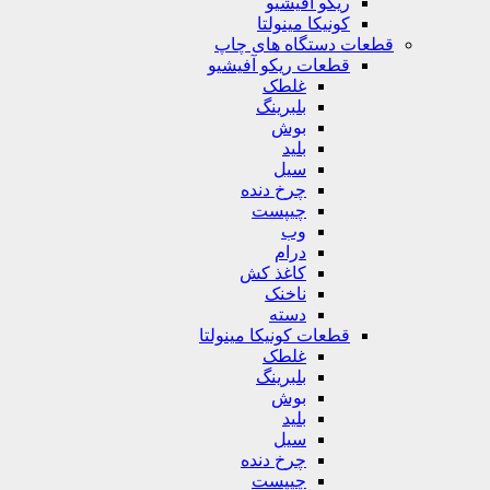
ریکو آفیشیو
کونیکا مینولتا
قطعات دستگاه های چاپ
قطعات ریکو آفیشیو
غلطک
بلبرینگ
بوش
بلید
سیل
چرخ دنده
چیپست
وب
درام
کاغذ کش
ناخنک
دسته
قطعات کونیکا مینولتا
غلطک
بلبرینگ
بوش
بلید
سیل
چرخ دنده
چیپست