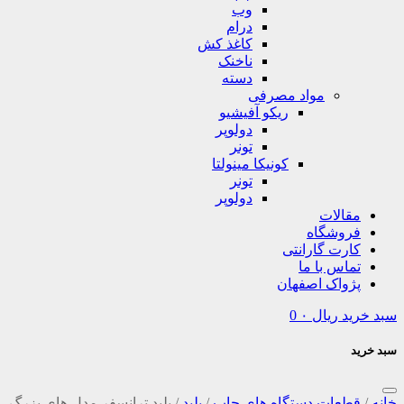
وب
درام
کاغذ کش
ناخنک
دسته
مواد مصرفی
ریکو آفیشیو
دولوپر
تونر
کونیکا مینولتا
تونر
دولوپر
مقالات
فروشگاه
کارت گارانتی
تماس با ما
پژواک اصفهان
سبد خرید
ریال
۰
0
سبد خرید
خانه
/
قطعات دستگاه های چاپ
/
بلید
/
بلید ترانسفر مدل های بزرگ