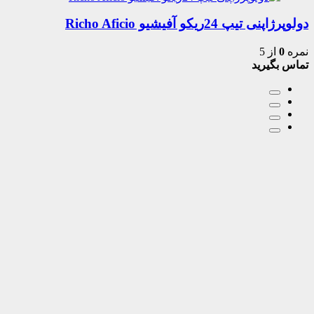
دولوپرژاپنی تیپ 24ریکو آفیشیو Richo Aficio
نمره
0
از 5
تماس بگیرید