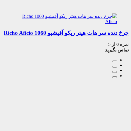
چرخ دنده سر هات هیتر ریکو آفیشیو 1060 Richo Aficio
نمره
0
از 5
تماس بگیرید