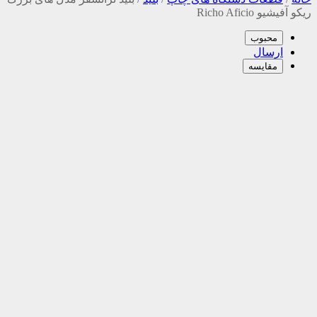
ریکو آفیشیو Richo Aficio
محبوب
ارسال
مقایسه