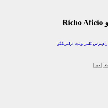
Ri
رام،برس کلینر یونیت درامریکگو
له
خیر