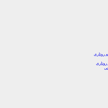
ه روتاری
 روتاری
خی