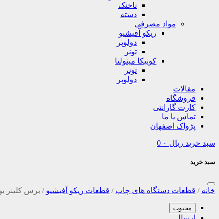
ناخنک
دسته
مواد مصرفی
ریکو آفیشیو
دولوپر
تونر
کونیکا مینولتا
تونر
دولوپر
مقالات
فروشگاه
کارت گارانتی
تماس با ما
پژواک اصفهان
سبد خرید
ریال
۰
0
سبد خرید
خانه
/
قطعات دستگاه های چاپ
/
قطعات ریکو آفیشیو
/
برس کلینر یونیت د
محبوب
ارسال