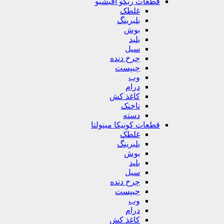
قطعات ریکو آفیشیو
غلطک
بلبرینگ
بوش
بلید
سیل
چرخ دنده
چیپست
وب
درام
کاغذ کش
ناخنک
دسته
قطعات کونیکا مینولتا
غلطک
بلبرینگ
بوش
بلید
سیل
چرخ دنده
چیپست
وب
درام
کاغذ کش