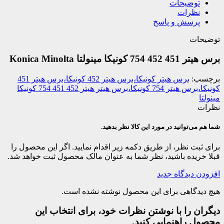
توضیحات
نظرات
پرسش و پاسخ
توضیحات
برس هیتر 451 452 754 کونیکا مینولتا Konica Minolta
برچسب:
برس هیتر کونیکا،برس هیتر 452 کونیکا،برس هیتر 451
کونیکا،برس هیتر 754 کونیکا،برس هیتر هیتر 452 451 754 کونیکا
مینولتا
نظرات
شما هم می‌توانید در مورد این کالا نظر بدهید.
برای ثبت نظر، از طریق دکمه زیر اقدام نمایید. اگر این محصول را
قبلا خریده باشید، نظر شما به عنوان مالک محصول ثبت خواهد شد.
افزودن دیدگاه جدید
هیچ دیدگاهی برای این محصول نوشته نشده است.
دیگران را با نوشتن نظرات خود، برای انتخاب این
محصول راهنمایی کنید.