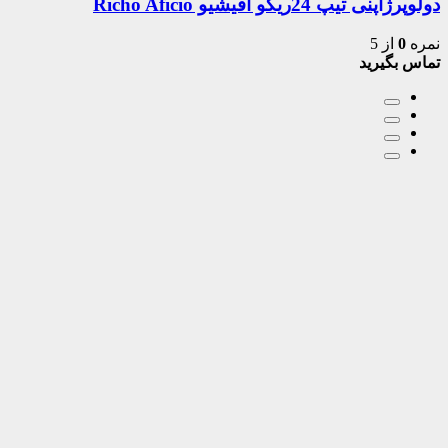
دولوپرژاپنی تیپ 24ریکو آفیشیو Richo Aficio
نمره
0
از 5
تماس بگیرید