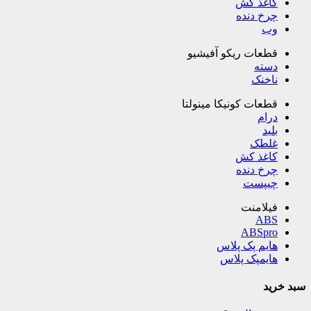
کاغذ کش
چرخ دنده
وب
قطعات ریکو آفیشیو
دسته
ناخنک
قطعات کونیکا مینولتا
درام
بلید
غلطک
کاغذ کش
چرخ دنده
چیپست
فیلامنت
ABS
ABSpro
هایم پک پلاس
هایمپک پلاس
سبد خرید