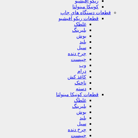
ریکو آفیشیو
کونیکا مینولتا
قطعات دستگاه های چاپ
قطعات ریکو آفیشیو
غلطک
بلبرینگ
بوش
بلید
سیل
چرخ دنده
چیپست
وب
درام
کاغذ کش
ناخنک
دسته
قطعات کونیکا مینولتا
غلطک
بلبرینگ
بوش
بلید
سیل
چرخ دنده
چیپست