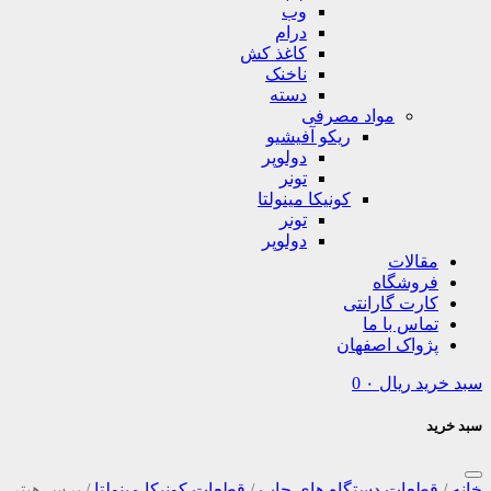
وب
درام
کاغذ کش
ناخنک
دسته
مواد مصرفی
ریکو آفیشیو
دولوپر
تونر
کونیکا مینولتا
تونر
دولوپر
مقالات
فروشگاه
کارت گارانتی
تماس با ما
پژواک اصفهان
سبد خرید
ریال
۰
0
سبد خرید
خانه
/
قطعات دستگاه های چاپ
/
قطعات کونیکا مینولتا
/
برس هیتر