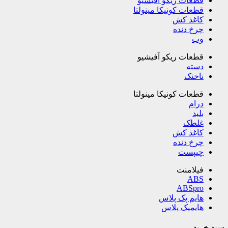
قطعات ریکو آفیشیو
قطعات کونیکا مینولتا
کاغذ کش
چرخ دنده
وب
قطعات ریکو آفیشیو
دسته
ناخنک
قطعات کونیکا مینولتا
درام
بلید
غلطک
کاغذ کش
چرخ دنده
چیپست
فیلامنت
ABS
ABSpro
هایم پک پلاس
هایمپک پلاس
سبد خرید