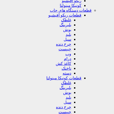
ریکو آفیشیو
کونیکا مینولتا
قطعات دستگاه های چاپ
قطعات ریکو آفیشیو
غلطک
بلبرینگ
بوش
بلید
سیل
چرخ دنده
چیپست
وب
درام
کاغذ کش
ناخنک
دسته
قطعات کونیکا مینولتا
غلطک
بلبرینگ
بوش
بلید
سیل
چرخ دنده
چیپست