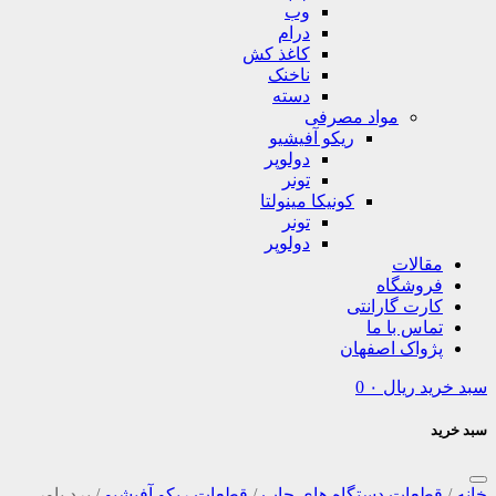
وب
درام
کاغذ کش
ناخنک
دسته
مواد مصرفی
ریکو آفیشیو
دولوپر
تونر
کونیکا مینولتا
تونر
دولوپر
مقالات
فروشگاه
کارت گارانتی
تماس با ما
پژواک اصفهان
سبد خرید
ریال
۰
0
سبد خرید
خانه
/
قطعات دستگاه های چاپ
/
قطعات ریکو آفیشیو
/
برد پاور