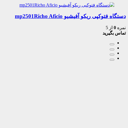
دستگاه فتوکپی ریکو آفیشیو mp2501Richo Aficio
نمره
0
از 5
تماس بگیرید