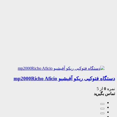
دستگاه فتوکپی ریکو آفیشیو mp2000Richo Aficio
نمره
0
از 5
تماس بگیرید