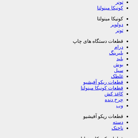
تونر
کونیکا مینولتا
کونیکا مینولتا
دولوپر
تونر
قطعات دستگاه های چاپ
درام
بلبرینگ
بلید
بوش
سیل
غلطک
قطعات ریکو آفیشیو
قطعات کونیکا مینولتا
کاغذ کش
چرخ دنده
وب
قطعات ریکو آفیشیو
دسته
ناخنک