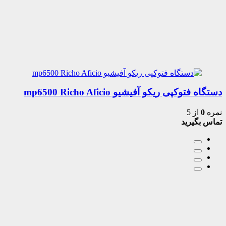
دستگاه فتوکپی ریکو آفیشیو mp6500 Richo Aficio
نمره
0
از 5
تماس بگیرید