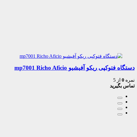
دستگاه فتوکپی ریکو آفیشیو mp7001 Richo Aficio
نمره
0
از 5
تماس بگیرید