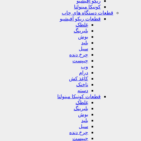
ریکو آفیشیو
کونیکا مینولتا
قطعات دستگاه های چاپ
قطعات ریکو آفیشیو
غلطک
بلبرینگ
بوش
بلید
سیل
چرخ دنده
چیپست
وب
درام
کاغذ کش
ناخنک
دسته
قطعات کونیکا مینولتا
غلطک
بلبرینگ
بوش
بلید
سیل
چرخ دنده
چیپست