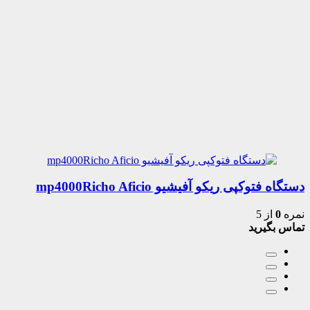
دستگاه فتوکپی ریکو آفیشیو mp4000Richo Aficio
نمره
0
از 5
تماس بگیرید