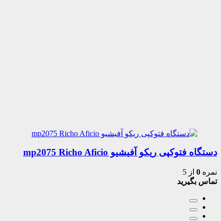
دستگاه فتوکپی ریکو آفیشیو mp2075 Richo Aficio
نمره
0
از 5
تماس بگیرید