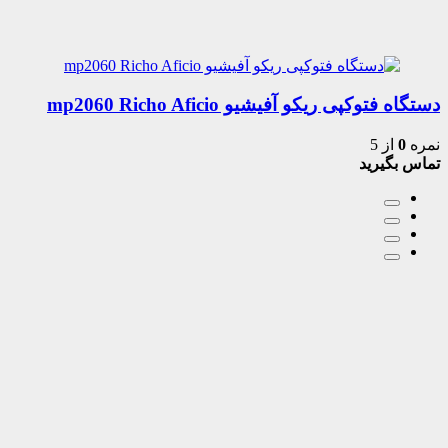
دستگاه فتوکپی ریکو آفیشیو mp2060 Richo Aficio
نمره
0
از 5
تماس بگیرید