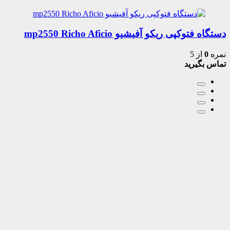
دستگاه فتوکپی ریکو آفیشیو mp2550 Richo Aficio
نمره
0
از 5
تماس بگیرید