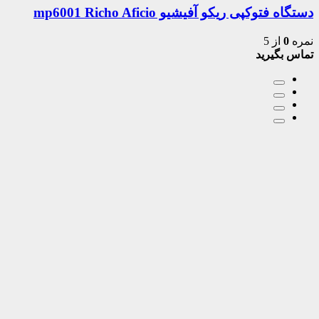
دستگاه فتوکپی ریکو آفیشیو mp6001 Richo Aficio
نمره
0
از 5
تماس بگیرید