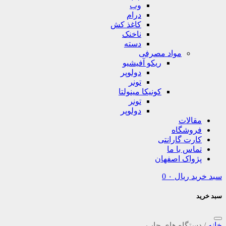
وب
درام
کاغذ کش
ناخنک
دسته
مواد مصرفی
ریکو آفیشیو
دولوپر
تونر
کونیکا مینولتا
تونر
دولوپر
مقالات
فروشگاه
کارت گارانتی
تماس با ما
پژواک اصفهان
سبد خرید
ریال
۰
0
سبد خرید
خانه
/
دستگاه های چاپ