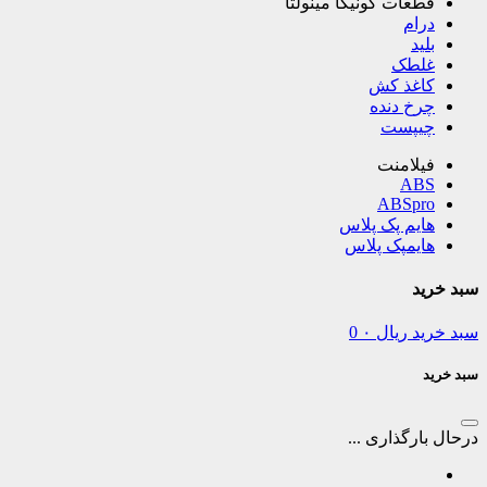
قطعات کونیکا مینولتا
درام
بلید
غلطک
کاغذ کش
چرخ دنده
چیپست
فیلامنت
ABS
ABSpro
هایم پک پلاس
هایمپک پلاس
سبد خرید
سبد خرید
ریال
۰
0
سبد خرید
درحال بارگذاری ...