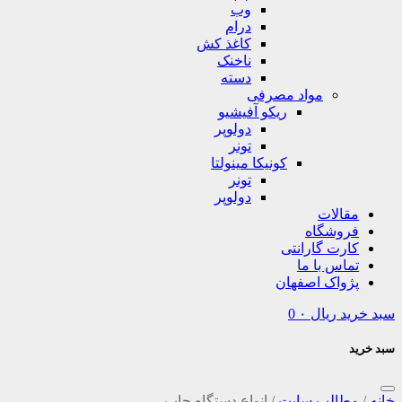
وب
درام
کاغذ کش
ناخنک
دسته
مواد مصرفی
ریکو آفیشیو
دولوپر
تونر
کونیکا مینولتا
تونر
دولوپر
مقالات
فروشگاه
کارت گارانتی
تماس با ما
پژواک اصفهان
سبد خرید
ریال
۰
0
سبد خرید
خانه
/
مطالب سایت
/
انواع دستگاه چاپ