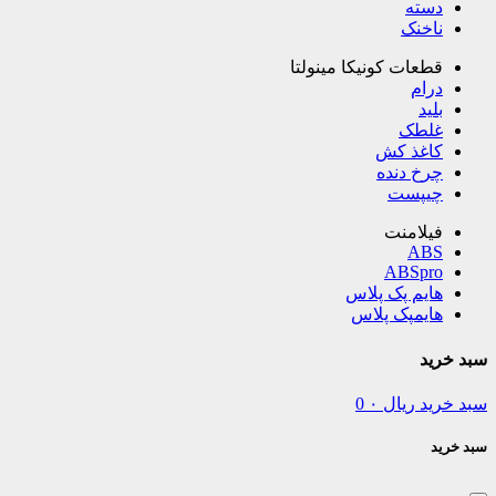
دسته
ناخنک
قطعات کونیکا مینولتا
درام
بلید
غلطک
کاغذ کش
چرخ دنده
چیپست
فیلامنت
ABS
ABSpro
هایم پک پلاس
هایمپک پلاس
سبد خرید
سبد خرید
ریال
۰
0
سبد خرید