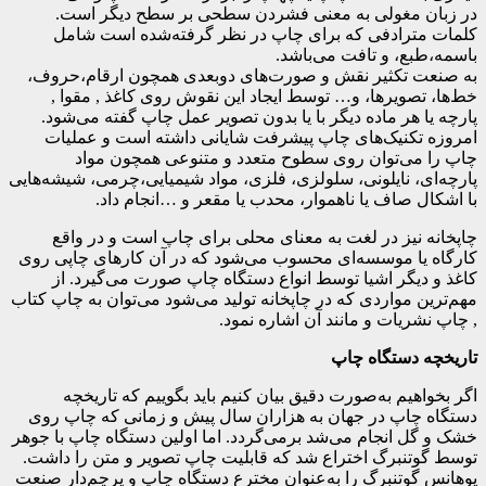
در زبان مغولی به معنی فشردن سطحی بر سطح دیگر است.
کلمات مترادفی که برای چاپ در نظر گرفته‌شده است شامل
باسمه،طبع، و تافت می‌باشد.
به صنعت تکثیر نقش و صورت‌های دوبعدی همچون ارقام،حروف،
خط‌ها، تصویرها، و… توسط ایجاد این نقوش روی کاغذ , مقوا ,
پارچه یا هر ماده دیگر با یا بدون تصویر عمل چاپ گفته می‌شود.
امروزه تکنیک‌های چاپ پیشرفت شایانی داشته است و عملیات
چاپ را می‌توان روی سطوح متعدد و متنوعی همچون مواد
پارچه‌ای، نایلونی، سلولزی، فلزی، مواد شیمیایی،چرمی، شیشه‌هایی
با اشکال صاف یا ناهموار، محدب یا مقعر و …انجام داد.
چاپخانه نیز در لغت به معنای محلی برای چاپ است و در واقع
کارگاه یا موسسه‌ای محسوب می‌شود که در آن کارهای چاپی روی
کاغذ و دیگر اشیا توسط انواع دستگاه چاپ صورت می‌گیرد. از
مهم‌ترین مواردی که در چاپخانه تولید می‌شود می‌توان به چاپ کتاب
, چاپ نشریات و مانند آن اشاره نمود.
تاریخچه دستگاه چاپ
اگر بخواهیم به‌صورت دقیق بیان کنیم باید بگوییم که تاریخچه
دستگاه چاپ در جهان به هزاران سال پیش و زمانی که چاپ روی
خشک و گل انجام می‌شد برمی‌گردد. اما اولین دستگاه چاپ با جوهر
توسط گوتنبرگ اختراع شد که قابلیت چاپ تصویر و متن را داشت.
یوهانس گوتنبرگ را به‌عنوان مخترع دستگاه چاپ و پرچم‌دار صنعت