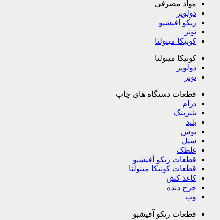
مواد مصرفی
دولوپر
ریکو آفیشیو
تونر
کونیکا مینولتا
کونیکا مینولتا
دولوپر
تونر
قطعات دستگاه های چاپ
درام
بلبرینگ
بلید
بوش
سیل
غلطک
قطعات ریکو آفیشیو
قطعات کونیکا مینولتا
کاغذ کش
چرخ دنده
وب
قطعات ریکو آفیشیو