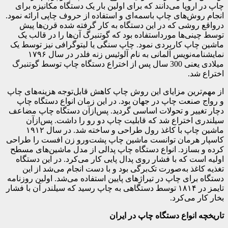
چاپ در اروپا می‌دانند که برای اولین بار یک دستگاه مکانیزه برای
انجام روش‌های چاپ باسمه‌ای و استفاده از حروف چاپی ارائه نمود.
درواقع روشی که در این دستگاه به کار گرفته شده قرن‌ها پیش
توسط چینی‌ها مورداستفاده بود که گوتنبرگ آن‌ها را در قالب یک
ماشین چاپ کاربردی نمود. چاپ سنگی یا لیتوگرافی نیز توسط یک
نمایشنامه‌نویس آلمانی به نام آلوئیس زنه فلدر در سال ۱۷۹۶
میلادی یعنی 300 سال پس از اختراع دستگاه چاپ توسط گوتنبرگ
اختراع شد.
از مهم‌ترین مزایای این روش چاپ کاهش قابل‌توجه هزینه‌های چاپ
و رواج صنعت چاپ در جهان بود. در این زمان انواع دستگاه چاپ
دچار تغییر و تحولات اساسی گردید. پس‌ازآن دستگاه چاپ مضاعف
سیلندری اختراع شد که قابلیت چاپ دو رو را داشت. پس‌ازآن
ماشین چاپ با کاغذ رول طراحی و ساخته شد. در سال ۱۹۱۲
کاسپار هرمان توانست ماشین چاپ پشت‌ورو زن ‌افست را طراحی
کرده و بسازد. انواع دستگاه چاپ پدالی از مدل ماشین‌های مسطح
اولیه است که با فشار روی پدال پایی کار می‌کرد. در این دستگاه
تغذیه کاغذ به‌صورت تک‌برگی بود و با دست انجام می‌شد از این
دستگاه برای چاپ در تیراژهای پایین استفاده می‌شد. اولین روزنامه
تایمز در ۱۸۱۴ توسط دستگاهی به چاپ رسید که سیلندر آن با فشار
بخار کار می‌کرد.
تاریخچه انواع دستگاه چاپ در ایران