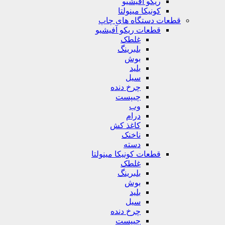
ریکو آفیشیو
کونیکا مینولتا
قطعات دستگاه های چاپ
قطعات ریکو آفیشیو
غلطک
بلبرینگ
بوش
بلید
سیل
چرخ دنده
چیپست
وب
درام
کاغذ کش
ناخنک
دسته
قطعات کونیکا مینولتا
غلطک
بلبرینگ
بوش
بلید
سیل
چرخ دنده
چیپست