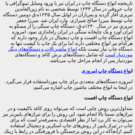
تاریخچه انواع دستگاه چاپ در ایران نیز با ورود وسایل تیبوگرافی یا
چاپ حروفی در سال ۱۲۳۳ توسط شخصی به نام زین‌العابدین
تبریزی آغاز گردید و پس‌ازآن در اوایل سال ۱۲۳۵ه.ق دومین دستگاه
چاپ توسط میرزا صالح شیرازی وارد ایران شد. میرزا جعفر
تبریزی نیز در سال ۱۲۴۰ه.ق، دستگاه چاپ سنگی را از مسکو به
ایران آورد و یک چاپخانه سنگی در ایران راه‌اندازی نمود. امروزه
انواع دستگاه چاپ افست و چاپ دیجیتال در بازار وجود دارند که
هرکدام نیز انواع مختلفی دارند اما برای یک چاپ با کیفیت تنها به
دستگاه چاپ نیاز نیست بلکه
انواع ماشین‌آلات و دستگاه‌های دیگر
موردنیاز است
که شامل دستگاه‌های برش کاغذ و دستگاه‌های
موردنیاز پس از انجام مراحل چاپ می‌باشد.
ا
نواع دستگاه چاپ امروزی
امروزه دستگاه‌های متعددی برای چاپ مورداستفاده قرار می‌گیرد.
در اینجا به انواع مختلف ماشین چاپ اشاره می‌کنیم:
انواع دستگاه چاپ افست
متداول‌ترین روش چاپی است که می‌تواند روی کاغذ باکیفیت و در
تیراژهای نسبتاً بالا انجام شود. این روش را برای تیراژهای پایین‌تر نیز
می‌توان به کار برد اما از نظر اقتصادی به‌صرفه‌تر است که برای
چاپ در تیراژ پایین از روش‌های چاپ اسکرین و دیجیتال استفاده
کنیم. ازآنجاکه در این روش برجستگی یا فرورفتگی در رابط یا زینک