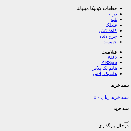
قطعات کونیکا مینولتا
درام
بلید
غلطک
کاغذ کش
چرخ دنده
چیپست
فیلامنت
ABS
ABSpro
هایم پک پلاس
هایمپک پلاس
سبد خرید
سبد خرید
ریال
۰
0
سبد خرید
درحال بارگذاری ...