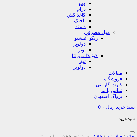
وب
درام
کاغذ کش
ناخنک
دسته
مواد مصرفی
ریکو آفیشیو
دولوپر
تونر
کونیکا مینولتا
تونر
دولوپر
مقالات
فروشگاه
کارت گارانتی
تماس با ما
پژواک اصفهان
سبد خرید
ریال
۰
0
سبد خرید
خانه
/
فیلامنت
/
ABS
/
فیلامنت ABS زبرا صورتی