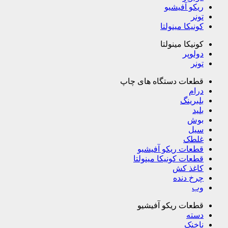
ریکو آفیشیو
تونر
کونیکا مینولتا
کونیکا مینولتا
دولوپر
تونر
قطعات دستگاه های چاپ
درام
بلبرینگ
بلید
بوش
سیل
غلطک
قطعات ریکو آفیشیو
قطعات کونیکا مینولتا
کاغذ کش
چرخ دنده
وب
قطعات ریکو آفیشیو
دسته
ناخنک