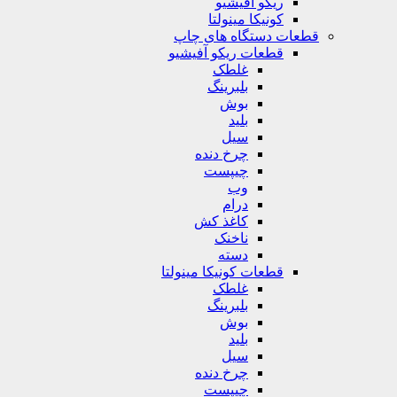
ریکو آفیشیو
کونیکا مینولتا
قطعات دستگاه های چاپ
قطعات ریکو آفیشیو
غلطک
بلبرینگ
بوش
بلید
سیل
چرخ دنده
چیپست
وب
درام
کاغذ کش
ناخنک
دسته
قطعات کونیکا مینولتا
غلطک
بلبرینگ
بوش
بلید
سیل
چرخ دنده
چیپست