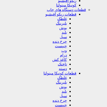
ریکو آفیشیو
کونیکا مینولتا
قطعات دستگاه های چاپ
قطعات ریکو آفیشیو
غلطک
بلبرینگ
بوش
بلید
سیل
چرخ دنده
چیپست
وب
درام
کاغذ کش
ناخنک
دسته
قطعات کونیکا مینولتا
غلطک
بلبرینگ
بوش
بلید
سیل
چرخ دنده
چیپست