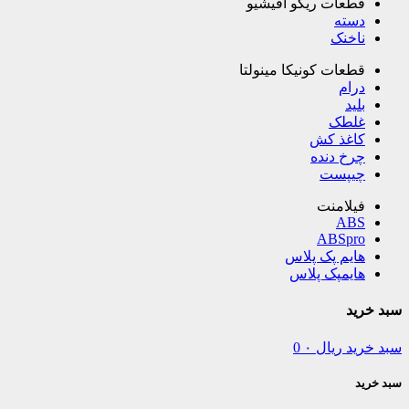
قطعات ریکو آفیشیو
دسته
ناخنک
قطعات کونیکا مینولتا
درام
بلید
غلطک
کاغذ کش
چرخ دنده
چیپست
فیلامنت
ABS
ABSpro
هایم پک پلاس
هایمپک پلاس
سبد خرید
سبد خرید
ریال
۰
0
سبد خرید