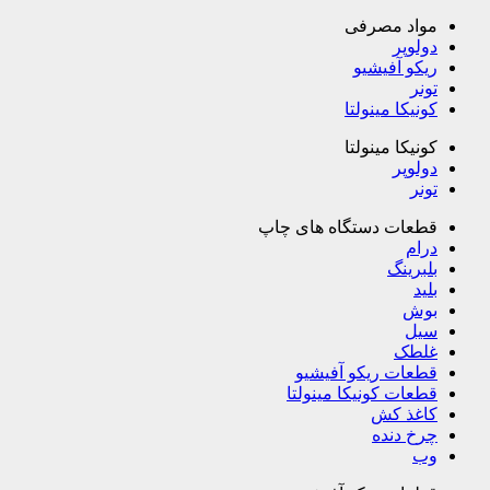
مواد مصرفی
دولوپر
ریکو آفیشیو
تونر
کونیکا مینولتا
کونیکا مینولتا
دولوپر
تونر
قطعات دستگاه های چاپ
درام
بلبرینگ
بلید
بوش
سیل
غلطک
قطعات ریکو آفیشیو
قطعات کونیکا مینولتا
کاغذ کش
چرخ دنده
وب