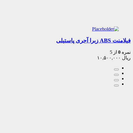
فیلامنت ABS زبرا آجری پاستیلی
نمره
0
از 5
ریال
۱۰,۵۰۰,۰۰۰