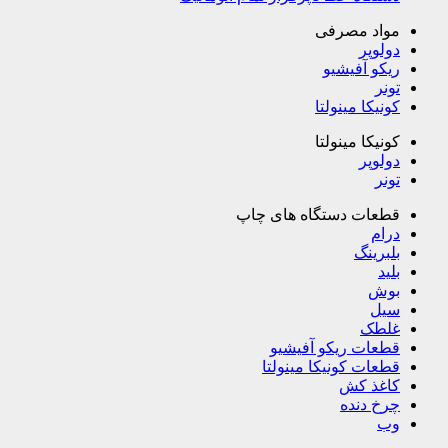
مواد مصرفی
دولوپر
ریکو آفیشیو
تونر
کونیکا مینولتا
کونیکا مینولتا
دولوپر
تونر
قطعات دستگاه های چاپ
درام
بلبرینگ
بلید
بوش
سیل
غلطک
قطعات ریکو آفیشیو
قطعات کونیکا مینولتا
کاغذ کش
چرخ دنده
وب