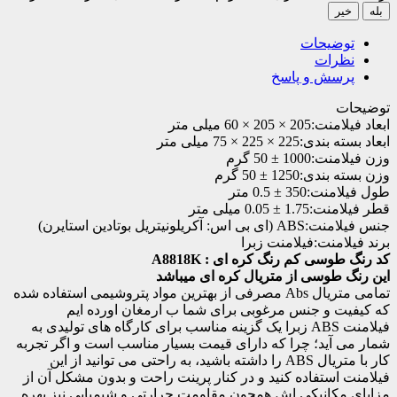
بله
خیر
توضیحات
نظرات
پرسش و پاسخ
توضیحات
ابعاد فیلامنت:
205 × 205 × 60 میلی متر
ابعاد بسته بندی:
225 × 225 × 75 میلی متر
وزن فیلامنت:
1000 ± 50 گرم
وزن بسته بندی:
1250 ± 50 گرم
طول فیلامنت:
350 ± 0.5 متر
قطر فیلامنت:
1.75 ± 0.05 میلی متر
جنس فیلامنت:
ABS (ای بی اس: آکریلونیتریل بوتادین استایرن)
برند فیلامنت:
فیلامنت زبرا
کد رنگ طوسی کم رنگ کره ای : A8818K
این رنگ طوسی از متریال کره ای میباشد
تمامی متریال Abs مصرفی از بهترین مواد پتروشیمی استفاده شده
که کیفیت و جنس مرغوبی برای شما ب ارمغان اورده ایم
فیلامنت ABS زبرا یک گزینه مناسب برای کارگاه های تولیدی به
شمار می آید؛ چرا که دارای قیمت بسیار مناسب است و اگر تجربه
کار با متریال ABS را داشته باشید، به راحتی می توانید از این
فیلامنت استفاده کنید و در کنار پرینت راحت و بدون مشکل آن از
مزایای مکانیکی اش همچون مقاومت حرارتی و شیمیایی نیز بهره