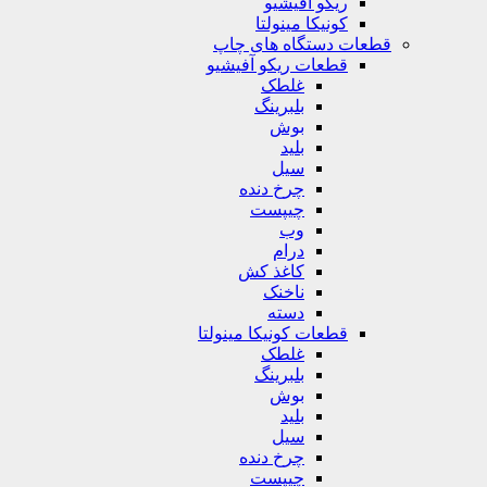
ریکو آفیشیو
کونیکا مینولتا
قطعات دستگاه های چاپ
قطعات ریکو آفیشیو
غلطک
بلبرینگ
بوش
بلید
سیل
چرخ دنده
چیپست
وب
درام
کاغذ کش
ناخنک
دسته
قطعات کونیکا مینولتا
غلطک
بلبرینگ
بوش
بلید
سیل
چرخ دنده
چیپست