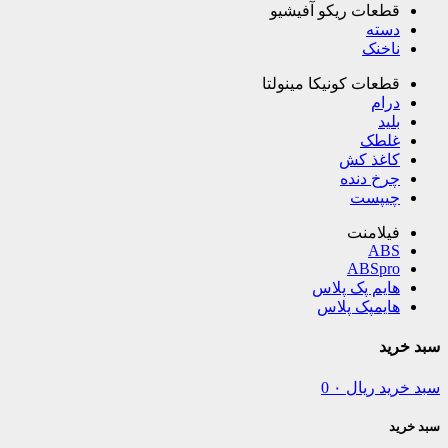
قطعات ریکو آفیشیو
دسته
ناخنک
قطعات کونیکا مینولتا
درام
بلید
غلطک
کاغذ کش
چرخ دنده
چیپست
فیلامنت
ABS
ABSpro
هایم پک پلاس
هایمپک پلاس
سبد خرید
سبد خرید
ریال
۰
0
سبد خرید