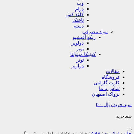
وب
درام
کاغذ کش
ناخنک
دسته
مواد مصرفی
ریکو آفیشیو
دولوپر
تونر
کونیکا مینولتا
تونر
دولوپر
مقالات
فروشگاه
کارت گارانتی
تماس با ما
پژواک اصفهان
سبد خرید
ریال
۰
0
سبد خرید
خانه
/
فیلامنت
/
ABS
/
فیلامنت ABS زبراطوسی کم رنگ