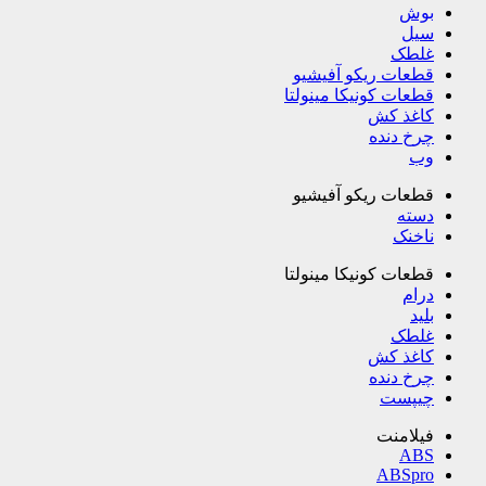
بوش
سیل
غلطک
قطعات ریکو آفیشیو
قطعات کونیکا مینولتا
کاغذ کش
چرخ دنده
وب
قطعات ریکو آفیشیو
دسته
ناخنک
قطعات کونیکا مینولتا
درام
بلید
غلطک
کاغذ کش
چرخ دنده
چیپست
فیلامنت
ABS
ABSpro