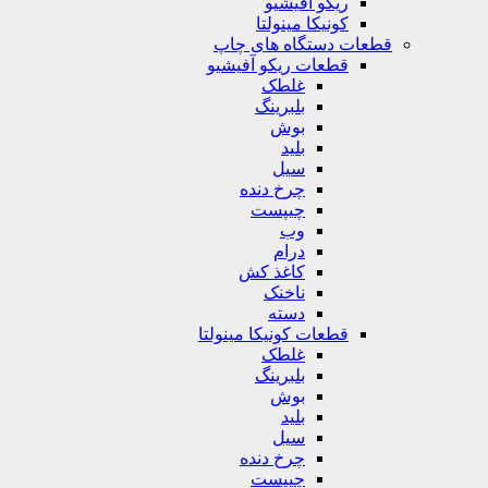
ریکو آفیشیو
کونیکا مینولتا
قطعات دستگاه های چاپ
قطعات ریکو آفیشیو
غلطک
بلبرینگ
بوش
بلید
سیل
چرخ دنده
چیپست
وب
درام
کاغذ کش
ناخنک
دسته
قطعات کونیکا مینولتا
غلطک
بلبرینگ
بوش
بلید
سیل
چرخ دنده
چیپست