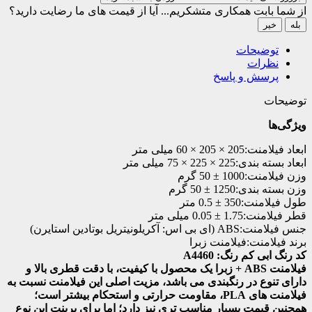
از شما بابت همکاری متشکریم...
آیا از قیمت های ما رضایت دارید؟
بله
خیر
توضیحات
نظرات
پرسش و پاسخ
توضیحات
ویژگی‌ها
ابعاد فیلامنت:
205 × 205 × 60 میلی متر
ابعاد بسته بندی:
225 × 225 × 75 میلی متر
وزن فیلامنت:
1000 ± 50 گرم
وزن بسته بندی:
1250 ± 50 گرم
طول فیلامنت:
350 ± 0.5 متر
قطر فیلامنت:
1.75 ± 0.05 میلی متر
جنس فیلامنت:
ABS (ای بی اس: آکریلونیتریل بوتادین استایرن)
برند فیلامنت:
فیلامنت زبرا
کد رنگ ابی کم رنگ: A4460
فیلامنت ABS + زبرا یک محصول با کیفیت، با دقت قطری بالا و
دارای تنوع در رنگبندی می باشد، مزیت اصلی این فیلامنت نسبت به
فیلامنت های PLA، مقاومت حرارتی و استحکام بیشتر است؛
همچنین قیمت بسیار مناسب تری نیز دارد؛ اما برای پرینت این نوع