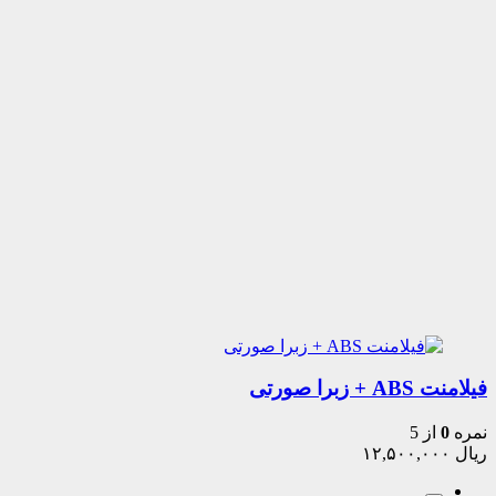
فیلامنت ABS + زبرا صورتی
نمره
0
از 5
ریال
۱۲,۵۰۰,۰۰۰