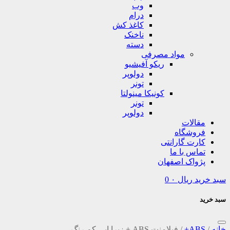
وب
درام
کاغذ کش
ناخنک
دسته
مواد مصرفی
ریکو آفیشیو
دولوپر
تونر
کونیکا مینولتا
تونر
دولوپر
مقالات
فروشگاه
کارت گارانتی
تماس با ما
پژواک اصفهان
سبد خرید
ریال
۰
0
سبد خرید
خانه
/
ABS+
/
فیلامنت ABS + زبرا ابی کم رنگ