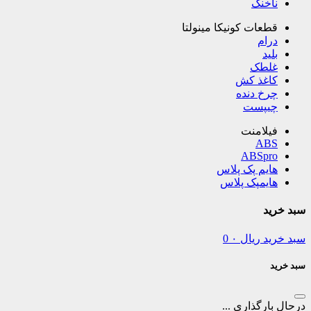
ناخنک
قطعات کونیکا مینولتا
درام
بلید
غلطک
کاغذ کش
چرخ دنده
چیپست
فیلامنت
ABS
ABSpro
هایم پک پلاس
هایمپک پلاس
سبد خرید
سبد خرید
ریال
۰
0
سبد خرید
درحال بارگذاری ...