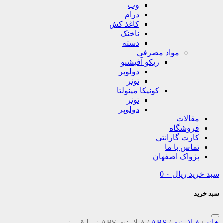
وب
درام
کاغذ کش
ناخنک
دسته
مواد مصرفی
ریکو آفیشیو
دولوپر
تونر
کونیکا مینولتا
تونر
دولوپر
مقالات
فروشگاه
کارت گارانتی
تماس با ما
پژواک اصفهان
سبد خرید
ریال
۰
0
سبد خرید
خانه
/
فیلامنت
/
ABS
/
فیلامنت ABS زبرا قرمز