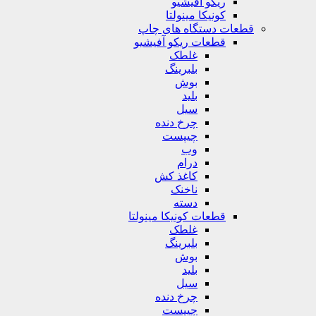
ریکو آفیشیو
کونیکا مینولتا
قطعات دستگاه های چاپ
قطعات ریکو آفیشیو
غلطک
بلبرینگ
بوش
بلید
سیل
چرخ دنده
چیپست
وب
درام
کاغذ کش
ناخنک
دسته
قطعات کونیکا مینولتا
غلطک
بلبرینگ
بوش
بلید
سیل
چرخ دنده
چیپست