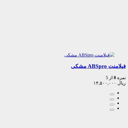
فیلامنت ABSpro مشکی
نمره
0
از 5
ریال
۱۴,۵۰۰,۰۰۰