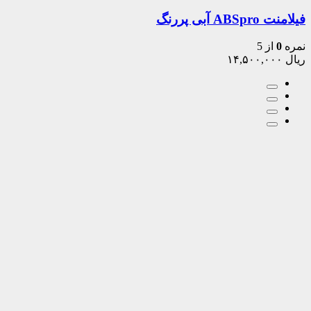
فیلامنت ABSpro آبی پررنگ
نمره
0
از 5
ریال
۱۴,۵۰۰,۰۰۰