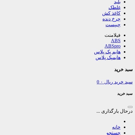
بلید
غلطک
کاغذ کش
چرخ دنده
چیپست
فیلامنت
ABS
ABSpro
هایم پک پلاس
هایمپک پلاس
سبد خرید
سبد خرید
ریال
۰
0
سبد خرید
درحال بارگذاری ...
خانه
جستجو