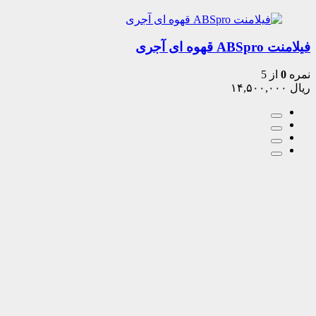
فیلامنت ABSpro قهوه ای آجری
نمره
0
از 5
ریال
۱۴,۵۰۰,۰۰۰