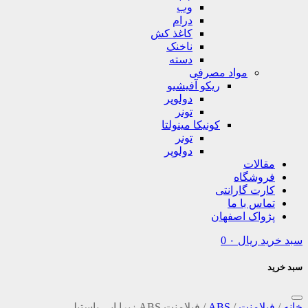
وب
درام
کاغذ کش
ناخنک
دسته
مواد مصرفی
ریکو آفیشیو
دولوپر
تونر
کونیکا مینولتا
تونر
دولوپر
مقالات
فروشگاه
کارت گارانتی
تماس با ما
پژواک اصفهان
سبد خرید
ریال
۰
0
سبد خرید
خانه
/
فیلامنت
/
ABS
/
فیلامنت ABS زبرا ابی پاستیلی