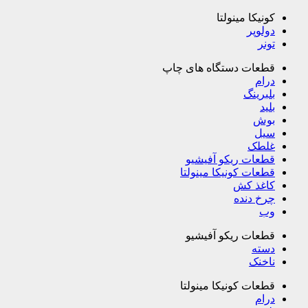
کونیکا مینولتا
دولوپر
تونر
قطعات دستگاه های چاپ
درام
بلبرینگ
بلید
بوش
سیل
غلطک
قطعات ریکو آفیشیو
قطعات کونیکا مینولتا
کاغذ کش
چرخ دنده
وب
قطعات ریکو آفیشیو
دسته
ناخنک
قطعات کونیکا مینولتا
درام