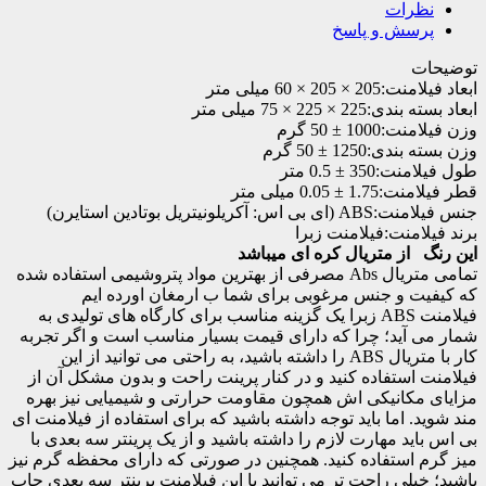
نظرات
پرسش و پاسخ
توضیحات
ابعاد فیلامنت:
205 × 205 × 60 میلی متر
ابعاد بسته بندی:
225 × 225 × 75 میلی متر
وزن فیلامنت:
1000 ± 50 گرم
وزن بسته بندی:
1250 ± 50 گرم
طول فیلامنت:
350 ± 0.5 متر
قطر فیلامنت:
1.75 ± 0.05 میلی متر
جنس فیلامنت:
ABS (ای بی اس: آکریلونیتریل بوتادین استایرن)
برند فیلامنت:
فیلامنت زبرا
این رنگ از متریال کره ای میباشد
تمامی متریال Abs مصرفی از بهترین مواد پتروشیمی استفاده شده
که کیفیت و جنس مرغوبی برای شما ب ارمغان اورده ایم
فیلامنت ABS زبرا یک گزینه مناسب برای کارگاه های تولیدی به
شمار می آید؛ چرا که دارای قیمت بسیار مناسب است و اگر تجربه
کار با متریال ABS را داشته باشید، به راحتی می توانید از این
فیلامنت استفاده کنید و در کنار پرینت راحت و بدون مشکل آن از
مزایای مکانیکی اش همچون مقاومت حرارتی و شیمیایی نیز بهره
مند شوید. اما باید توجه داشته باشید که برای استفاده از فیلامنت ای
بی اس باید مهارت لازم را داشته باشید و از یک پرینتر سه بعدی با
میز گرم استفاده کنید. همچنین در صورتی که دارای محفظه گرم نیز
باشید؛ خیلی راحت تر می توانید با این فیلامنت پرینتر سه بعدی چاپ