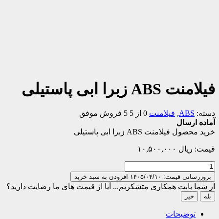
فیلامنت ABS زبرا ابی پاستیلی
دسته:
ABS
,
فیلامنت
0 از 5
5 فروش موفق
آماده ارسال
خرید محصول فیلامنت ABS زبرا ابی پاستیلی
قیمت:
ریال
۱۰,۵۰۰,۰۰۰
فیلامنت
ABS
بروزرسانی قیمت: ۱۴۰۵/۰۴/۱۰
افزودن به سبد خرید
زبرا
از شما بابت همکاری متشکریم...
آیا از قیمت های ما رضایت دارید؟
ابی
بله
خیر
پاستیلی
عدد
توضیحات