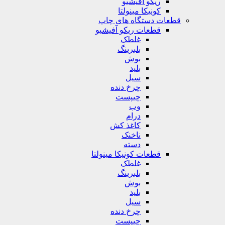
ریکو آفیشیو
کونیکا مینولتا
قطعات دستگاه های چاپ
قطعات ریکو آفیشیو
غلطک
بلبرینگ
بوش
بلید
سیل
چرخ دنده
چیپست
وب
درام
کاغذ کش
ناخنک
دسته
قطعات کونیکا مینولتا
غلطک
بلبرینگ
بوش
بلید
سیل
چرخ دنده
چیپست