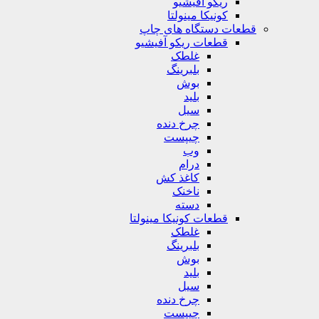
ریکو آفیشیو
کونیکا مینولتا
قطعات دستگاه های چاپ
قطعات ریکو آفیشیو
غلطک
بلبرینگ
بوش
بلید
سیل
چرخ دنده
چیپست
وب
درام
کاغذ کش
ناخنک
دسته
قطعات کونیکا مینولتا
غلطک
بلبرینگ
بوش
بلید
سیل
چرخ دنده
چیپست