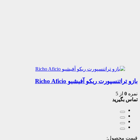
بازو تراتنسپورت ریکو آفیشیو Richo Aficio
نمره
0
از 5
تماس بگیرید
قیمت محصول: