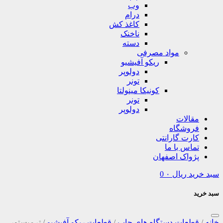
وب
درام
کاغذ کش
ناخنک
دسته
مواد مصرفی
ریکو آفیشیو
دولوپر
تونر
کونیکا مینولتا
تونر
دولوپر
مقالات
فروشگاه
کارت گارانتی
تماس با ما
پژواک اصفهان
سبد خرید
ریال
۰
0
سبد خرید
خانه
/
قطعات دستگاه های چاپ
/
قطعات ریکو آفیشیو
/
ترمیستور