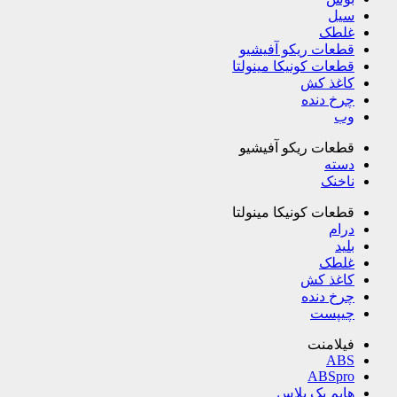
سیل
غلطک
قطعات ریکو آفیشیو
قطعات کونیکا مینولتا
کاغذ کش
چرخ دنده
وب
قطعات ریکو آفیشیو
دسته
ناخنک
قطعات کونیکا مینولتا
درام
بلید
غلطک
کاغذ کش
چرخ دنده
چیپست
فیلامنت
ABS
ABSpro
هایم پک پلاس